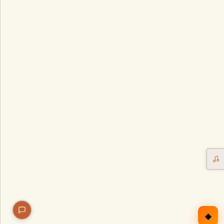
Erntekorb
Sammelkalender
Blüten-Finder
Phänologie-Radar
Vogelstimmen
Gartenplaner
Düngeberater
Challenges
◆