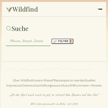
Wildfind
Startseite
Suche
Pflanzen
FILTER
2
Rezepte
Heilkunde
Garten
Über Wildfind
Unsere Wiese
Pflanzenpatron werden
Quellen
Impressum
Datenschutz
Haftungsausschluss
Willkommens-Hinweis
Quiz
„Ist der April auch noch so gut, er schneit dem Bauern auf den Hut."
Suche
Mit Liebe gesammelt von
Rofu
· seit 2006