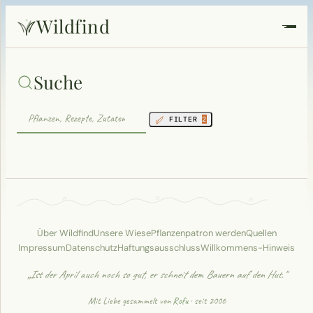
Wildfind
Startseite
Suche
Pflanzen
FILTER
2
Rezepte
Heilkunde
Garten
Über Wildfind
Unsere Wiese
Pflanzenpatron werden
Quellen
Impressum
Datenschutz
Haftungsausschluss
Willkommens-Hinweis
Quiz
„Ist der April auch noch so gut, er schneit dem Bauern auf den Hut."
Suche
Mit Liebe gesammelt von
Rofu
· seit 2006