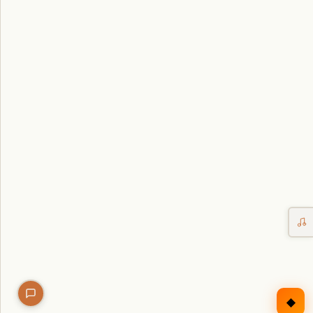
Erntekorb
Sammelkalender
Blüten-Finder
Phänologie-Radar
Vogelstimmen
Gartenplaner
Düngeberater
Challenges
◆