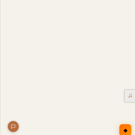
Erntekorb
Sammelkalender
Blüten-Finder
Phänologie-Radar
Vogelstimmen
Gartenplaner
Düngeberater
Challenges
◆