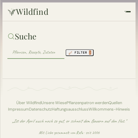
Wildfind
Startseite
Suche
Pflanzen
FILTER
2
Rezepte
Heilkunde
Garten
Über Wildfind
Unsere Wiese
Pflanzenpatron werden
Quellen
Impressum
Datenschutz
Haftungsausschluss
Willkommens-Hinweis
Quiz
„Ist der April auch noch so gut, er schneit dem Bauern auf den Hut."
Suche
Mit Liebe gesammelt von
Rofu
· seit 2006