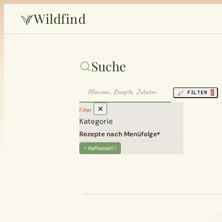
Wildfind
Suche
FILTER
2
×
Filter
Kategorie
Rezepte nach Menüfolge
▾
Kaffeezeit
0
✓