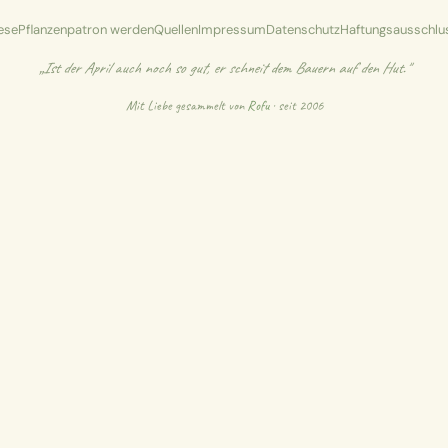
ese
Pflanzenpatron werden
Quellen
Impressum
Datenschutz
Haftungsausschlu
„Ist der April auch noch so gut, er schneit dem Bauern auf den Hut."
Mit Liebe gesammelt von
Rofu
· seit 2006