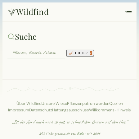
Wildfind
Startseite
Suche
Pflanzen
FILTER
2
Rezepte
Heilkunde
Garten
Über Wildfind
Unsere Wiese
Pflanzenpatron werden
Quellen
Impressum
Datenschutz
Haftungsausschluss
Willkommens-Hinweis
Quiz
„Ist der April auch noch so gut, er schneit dem Bauern auf den Hut."
Suche
Mit Liebe gesammelt von
Rofu
· seit 2006