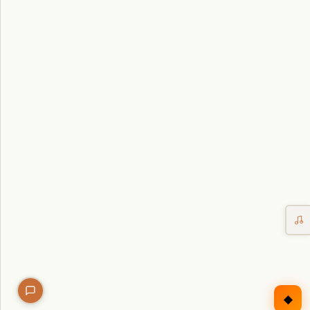
Erntekorb
Sammelkalender
Blüten-Finder
Phänologie-Radar
Vogelstimmen
Gartenplaner
Düngeberater
Challenges
◆