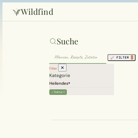
Wildfind
Suche
FILTER
2
×
Filter
Kategorie
Heilendes
▾
Tinktur
0
✓