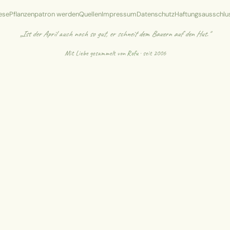
ese
Pflanzenpatron werden
Quellen
Impressum
Datenschutz
Haftungsausschlu
„Ist der April auch noch so gut, er schneit dem Bauern auf den Hut."
Mit Liebe gesammelt von
Rofu
· seit 2006