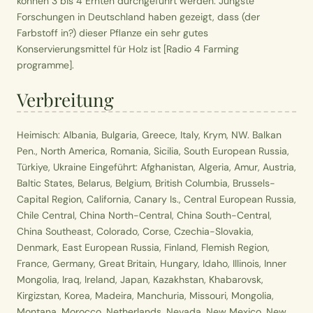
können 3 bis 4 Ernten durchgeführt werden. Jüngste
Forschungen in Deutschland haben gezeigt, dass (der
Farbstoff in?) dieser Pflanze ein sehr gutes
Konservierungsmittel für Holz ist [Radio 4 Farming
programme].
Verbreitung
Heimisch: Albania, Bulgaria, Greece, Italy, Krym, NW. Balkan
Pen., North America, Romania, Sicilia, South European Russia,
Türkiye, Ukraine Eingeführt: Afghanistan, Algeria, Amur, Austria,
Baltic States, Belarus, Belgium, British Columbia, Brussels-
Capital Region, California, Canary Is., Central European Russia,
Chile Central, China North-Central, China South-Central,
China Southeast, Colorado, Corse, Czechia-Slovakia,
Denmark, East European Russia, Finland, Flemish Region,
France, Germany, Great Britain, Hungary, Idaho, Illinois, Inner
Mongolia, Iraq, Ireland, Japan, Kazakhstan, Khabarovsk,
Kirgizstan, Korea, Madeira, Manchuria, Missouri, Mongolia,
Montana, Morocco, Netherlands, Nevada, New Mexico, New