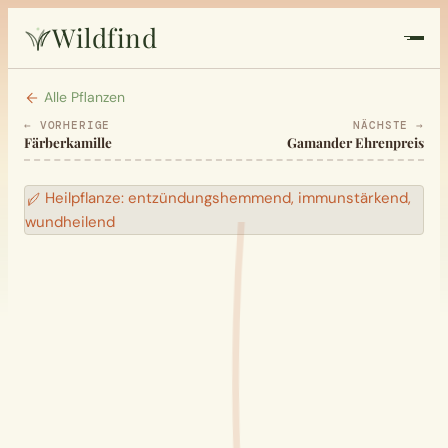
Wildfind
Startseite
Alle Pflanzen
← VORHERIGE
NÄCHSTE →
Färberkamille
Gamander Ehrenpreis
Pflanzen
Heilpflanze: entzündungshemmend, immunstärkend,
Rezepte
wundheilend
Heilkunde
Garten
Quiz
Suche