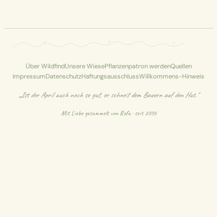
Über Wildfind
Unsere Wiese
Pflanzenpatron werden
Quellen
Impressum
Datenschutz
Haftungsausschluss
Willkommens-Hinweis
„Ist der April auch noch so gut, er schneit dem Bauern auf den Hut."
Mit Liebe gesammelt von
Rofu
· seit 2006