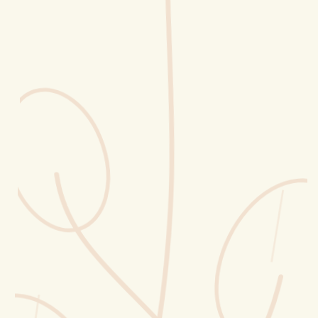
Erntekorb
Sammelkalender
Blüten-Finder
Phänologie-Radar
Vogelstimmen
Gartenplaner
Düngeberater
Challenges