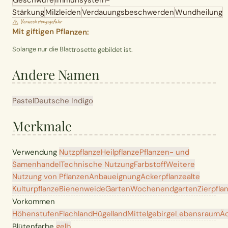
Stärkung
Milzleiden
Verdauungsbeschwerden
Wundheilung
Verwechslungsgefahr
Mit giftigen Pflanzen:
Solange nur die Blattrosette gebildet ist.
Andere Namen
Pastel
Deutsche Indigo
Merkmale
Verwendung
Nutzpflanze
Heilpflanze
Pflanzen- und
Samenhandel
Technische Nutzung
Farbstoff
Weitere
Nutzung von Pflanzen
Anbaueignung
Ackerpflanze
alte
Kulturpflanze
Bienenweide
Garten
Wochenendgarten
Zierpfla
Vorkommen
Höhenstufen
Flachland
Hügelland
Mittelgebirge
Lebensraum
Ä
Blütenfarbe
gelb