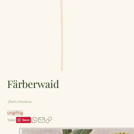
Färberwaid
Isatis tinctoria
ungiftig
Save
Teilen