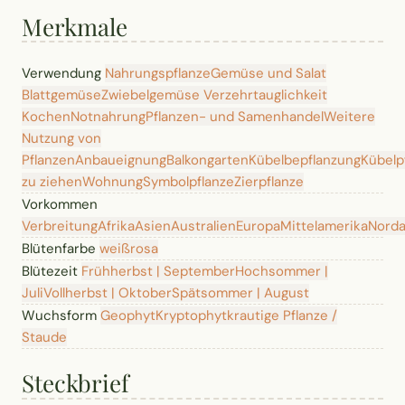
Merkmale
Verwendung
Nahrungspflanze
Gemüse und Salat
Blattgemüse
Zwiebelgemüse
Verzehrtauglichkeit
Kochen
Notnahrung
Pflanzen- und Samenhandel
Weitere
Nutzung von
Pflanzen
Anbaueignung
Balkongarten
Kübelbepflanzung
Kübelp
zu ziehen
Wohnung
Symbolpflanze
Zierpflanze
Vorkommen
Verbreitung
Afrika
Asien
Australien
Europa
Mittelamerika
Norda
Blütenfarbe
weiß
rosa
Blütezeit
Frühherbst | September
Hochsommer |
Juli
Vollherbst | Oktober
Spätsommer | August
Wuchsform
Geophyt
Kryptophyt
krautige Pflanze /
Staude
Steckbrief