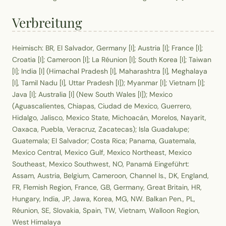
Verbreitung
Heimisch: BR, El Salvador, Germany [I]; Austria [I]; France [I];
Croatia [I]; Cameroon [I]; La Réunion [I]; South Korea [I]; Taiwan
[I]; India [I] (Himachal Pradesh [I], Maharashtra [I], Meghalaya
[I], Tamil Nadu [I], Uttar Pradesh [I]); Myanmar [I]; Vietnam [I];
Java [I]; Australia [I] (New South Wales [I]); Mexico
(Aguascalientes, Chiapas, Ciudad de Mexico, Guerrero,
Hidalgo, Jalisco, Mexico State, Michoacán, Morelos, Nayarit,
Oaxaca, Puebla, Veracruz, Zacatecas); Isla Guadalupe;
Guatemala; El Salvador; Costa Rica; Panama, Guatemala,
Mexico Central, Mexico Gulf, Mexico Northeast, Mexico
Southeast, Mexico Southwest, NO, Panamá Eingeführt:
Assam, Austria, Belgium, Cameroon, Channel Is., DK, England,
FR, Flemish Region, France, GB, Germany, Great Britain, HR,
Hungary, India, JP, Jawa, Korea, MG, NW. Balkan Pen., PL,
Réunion, SE, Slovakia, Spain, TW, Vietnam, Walloon Region,
West Himalaya