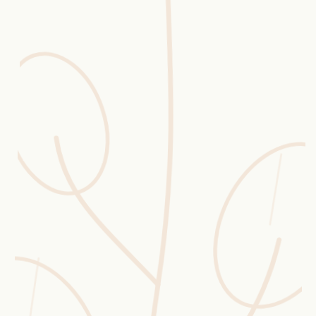
Erntekorb
Sammelkalender
Blüten-Finder
Phänologie-Radar
Vogelstimmen
Gartenplaner
Düngeberater
Challenges