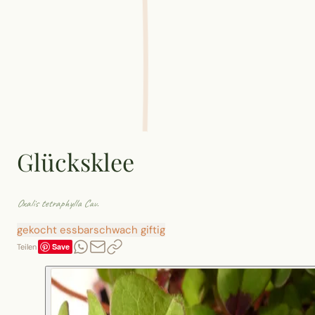
Glücksklee
Oxalis tetraphylla Cav.
gekocht essbar
schwach giftig
Save
Teilen