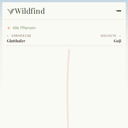
Wildfind
Startseite
Alle Pflanzen
← VORHERIGE
NÄCHSTE →
Glatthafer
Goji
Pflanzen
Rezepte
Heilkunde
Garten
Quiz
Suche