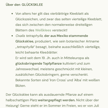
Über den GLÜCKSKLEE
Von alters her gilt das vierblättrige Kleeblatt als
Glückszeichen, und zwar das selten vierteilige Kleeblatt,
das sich zwischen den normalerweise dreiteiligen
Blättern des
Weißklees
versteckt!
Oxalis tetraphylla,
der aus Mexiko stammende
Glücksklee,
produziert, wie sein botanischer Artname
„
tetraphylla
“ besagt, beinahe ausschließlich
vier
teilige,
leicht behaarte Klee
blätter
.
Er wird seit dem 19. Jh. auch in Mitteleuropa als
glücksbringende Topfpflanze
kultiviert und zum
Jahreswechsel, meistens geschmückt mit kleinen,
zusätzlichen Glücksbringern, gerne verschenkt.
Bekannte Sorten sind 'Iron Cross' und 'Alba' mit weißen
Blüten.
Der Glücksklee kann als ausdauernde Pflanze auf einem
halbschattigen Platz
weitergepflegt werden.
Nicht über der
Heizung! Gerne steht er im Sommer im Freien, wo er von Juli