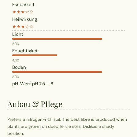
Essbarkeit
★★★☆☆
Heilwirkung
★★★☆☆
Licht
8/10
Feuchtigkeit
4/10
Boden
8/10
pH-Wert
pH 7.5 – 8
Anbau & Pflege
Prefers a nitrogen-rich soil. The best fibre is produced when
plants are grown on deep fertile soils. Dislikes a shady
position.