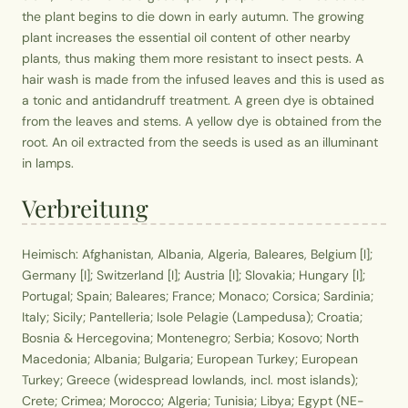
the plant begins to die down in early autumn. The growing
plant increases the essential oil content of other nearby
plants, thus making them more resistant to insect pests. A
hair wash is made from the infused leaves and this is used as
a tonic and antidandruff treatment. A green dye is obtained
from the leaves and stems. A yellow dye is obtained from the
root. An oil extracted from the seeds is used as an illuminant
in lamps.
Verbreitung
Heimisch: Afghanistan, Albania, Algeria, Baleares, Belgium [I];
Germany [I]; Switzerland [I]; Austria [I]; Slovakia; Hungary [I];
Portugal; Spain; Baleares; France; Monaco; Corsica; Sardinia;
Italy; Sicily; Pantelleria; Isole Pelagie (Lampedusa); Croatia;
Bosnia & Hercegovina; Montenegro; Serbia; Kosovo; North
Macedonia; Albania; Bulgaria; European Turkey; European
Turkey; Greece (widespread lowlands, incl. most islands);
Crete; Crimea; Morocco; Algeria; Tunisia; Libya; Egypt (NE-