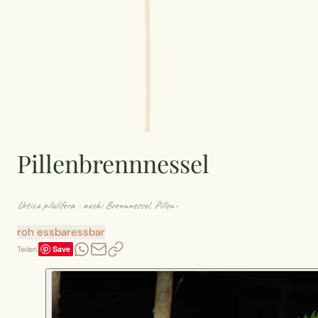
Pillenbrennnessel
Urtica pilulifera
· auch: Brennnessel, Pillen-
roh essbar
essbar
Save
Teilen