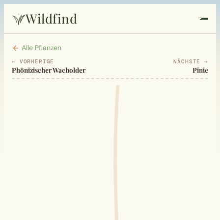
Wildfind
Startseite
Alle Pflanzen
← VORHERIGE
NÄCHSTE →
Phönizischer Wacholder
Pinie
Pflanzen
Rezepte
Heilkunde
Garten
Quiz
Suche