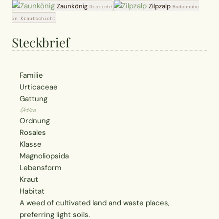
Zaunkönig
Zilpzalp
Dickicht
Bodennähe
in Krautschicht
Steckbrief
Familie
Urticaceae
Gattung
Urtica
Ordnung
Rosales
Klasse
Magnoliopsida
Lebensform
Kraut
Habitat
A weed of cultivated land and waste places,
preferring light soils.