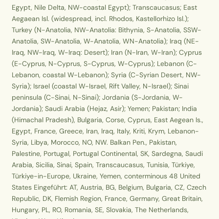
Egypt, Nile Delta, NW-coastal Egypt); Transcaucasus; East
Aegaean Isl. (widespread, incl. Rhodos, Kastellorhizo Isl.);
Turkey (N-Anatolia, NW-Anatolia: Bithynia, S-Anatolia, SSW-
Anatolia, SW-Anatolia, W-Anatolia, WN-Anatolia); Iraq (NE-
Iraq, NW-Iraq, W-Iraq: Desert); Iran (N-Iran, W-Iran); Cyprus
(E-Cyprus, N-Cyprus, S-Cyprus, W-Cyprus); Lebanon (C-
Lebanon, coastal W-Lebanon); Syria (C-Syrian Desert, NW-
Syria); Israel (coastal W-Israel, Rift Valley, N-Israel); Sinai
peninsula (C-Sinai, N-Sinai); Jordania (S-Jordania, W-
Jordania); Saudi Arabia (Hejaz, Asir); Yemen; Pakistan; India
(Himachal Pradesh), Bulgaria, Corse, Cyprus, East Aegean Is.,
Egypt, France, Greece, Iran, Iraq, Italy, Kriti, Krym, Lebanon-
Syria, Libya, Morocco, NO, NW. Balkan Pen., Pakistan,
Palestine, Portugal, Portugal Continental, SK, Sardegna, Saudi
Arabia, Sicilia, Sinai, Spain, Transcaucasus, Tunisia, Türkiye,
Türkiye-in-Europe, Ukraine, Yemen, conterminous 48 United
States Eingeführt: AT, Austria, BG, Belgium, Bulgaria, CZ, Czech
Republic, DK, Flemish Region, France, Germany, Great Britain,
Hungary, PL, RO, Romania, SE, Slovakia, The Netherlands,