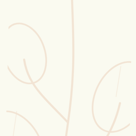
Erntekorb
Sammelkalender
Blüten-Finder
Phänologie-Radar
Vogelstimmen
Gartenplaner
Düngeberater
Challenges