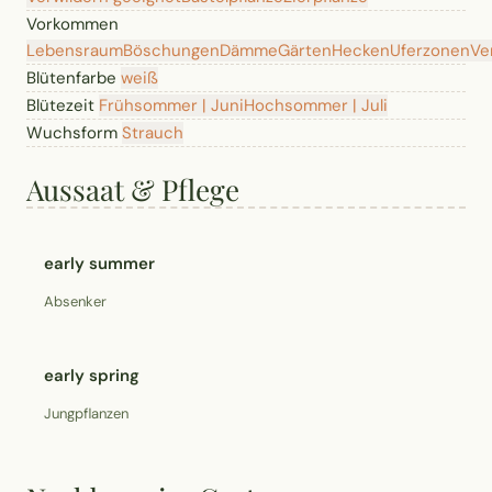
Vorkommen
Lebensraum
Böschungen
Dämme
Gärten
Hecken
Uferzonen
Ve
Blütenfarbe
weiß
Blütezeit
Frühsommer | Juni
Hochsommer | Juli
Wuchsform
Strauch
Aussaat & Pflege
early summer
Absenker
early spring
Jungpflanzen