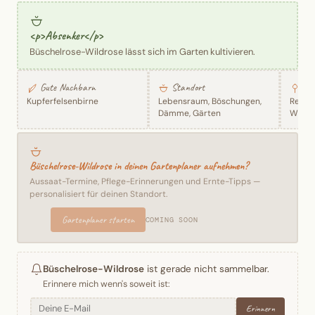
<p>Absenker</p>
Büschelrose-Wildrose lässt sich im Garten kultivieren.
Gute Nachbarn
Standort
1 R
Kupferfelsenbirne
Lebensraum, Böschungen,
Rezep
Dämme, Gärten
Wildr
Büschelrose-Wildrose in deinen Gartenplaner aufnehmen?
Aussaat-Termine, Pflege-Erinnerungen und Ernte-Tipps —
personalisiert für deinen Standort.
Gartenplaner starten
COMING SOON
Büschelrose-Wildrose
ist gerade nicht sammelbar.
Erinnere mich wenn's soweit ist:
Erinnern