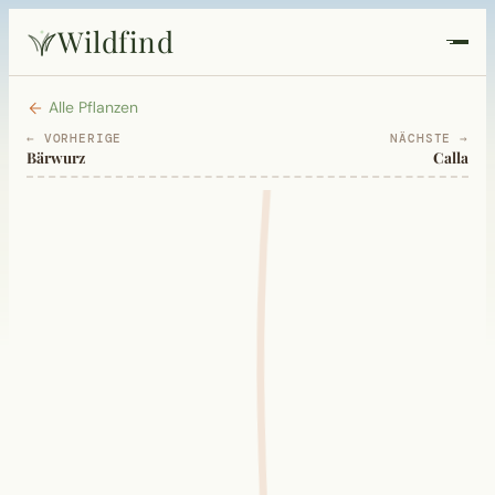
Wildfind
Startseite
Alle Pflanzen
← VORHERIGE
NÄCHSTE →
Bärwurz
Calla
Pflanzen
Rezepte
Heilkunde
Garten
Quiz
Suche