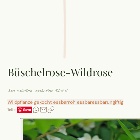
Büschelrose-Wildrose
Rosa multiflora
· auch: Rose, Büschel-
Wildpflanze
gekocht essbar
roh essbar
essbar
ungiftig
Save
Teilen