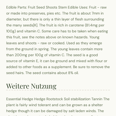
Edible Parts: Fruit Seed Shoots Stem Edible Uses: Fruit - raw
or made into preserves, pies etc. The fruit is about 7mm in
diameter, but there is only a thin layer of flesh surrounding
the many seeds[K]. The fruit is rich in carotene (81.4mg per
100g) and vitamin C. Some care has to be taken when eating
this fruit, see the notes above on known hazards. Young
leaves and shoots - raw or cooked. Used as they emerge
from the ground in spring. The young leaves contain more
than 200mg per 100g of vitamin C. The seed is a good
source of vitamin E, it can be ground and mixed with flour or
added to other foods as a supplement. Be sure to remove the
seed hairs. The seed contains about 8% oil.
Weitere Nutzung
Essential Hedge Hedge Rootstock Soil stabilization Tannin The
plant is fairly wind tolerant and can be grown as a shelter
hedge though it can be damaged by salt laden winds. The