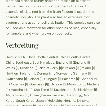
plant has a dense sturdy habit and makes an excellent
hedge. The root contains 23-25 per cent of tannin. An
essential oil obtained from the fresh flowers is used in the
cosmetic industry. The plant also has an extensive root
system and is used for soil stabilization. This species can also
be used as a rootstock for other species of rose, especially
for ramblers and when grown on poor soils.
Verbreitung
Heimisch: BR, China North-Central, China South-Central,
China Southeast, East Himalaya, England [I] (England [I],
Wales [I], Scotland [I], Isles of Scilly [I]); Ireland [I] (Ireland [I],
Northern Ireland [I]); Denmark [I]; Norway [I]; Germany [I];
Switzerland [I]; Poland [I]; Hungary [I]; Baleares [I]; Channel Isl.
[I] (Alderney [I], Guernsey [I]); Ukraine [I]; Morocco [c]; Madeira
[I] (Madeira Isl. [I]); São Tomé [I]; Kazakhstan [I]; Uzbekistan [I];
Afghanistan [c]; China (Henan, Jiangsu, Shandong); North
Korea; South Korea; Japan (Hokkaido, Honshu, Shikoku,