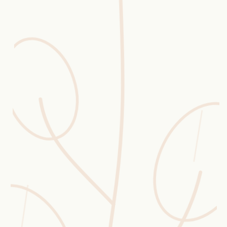
Erntekorb
Sammelkalender
Blüten-Finder
Phänologie-Radar
Vogelstimmen
Gartenplaner
Düngeberater
Challenges