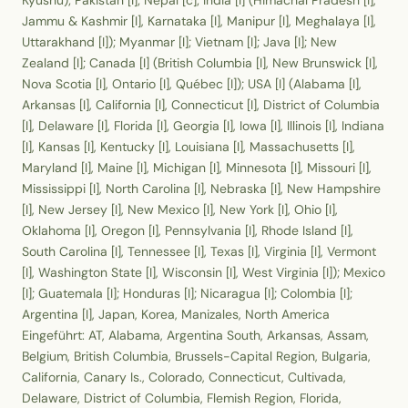
Kyushu); Pakistan [I]; Nepal [c]; India [I] (Himachal Pradesh [I],
Jammu & Kashmir [I], Karnataka [I], Manipur [I], Meghalaya [I],
Uttarakhand [I]); Myanmar [I]; Vietnam [I]; Java [I]; New
Zealand [I]; Canada [I] (British Columbia [I], New Brunswick [I],
Nova Scotia [I], Ontario [I], Québec [I]); USA [I] (Alabama [I],
Arkansas [I], California [I], Connecticut [I], District of Columbia
[I], Delaware [I], Florida [I], Georgia [I], Iowa [I], Illinois [I], Indiana
[I], Kansas [I], Kentucky [I], Louisiana [I], Massachusetts [I],
Maryland [I], Maine [I], Michigan [I], Minnesota [I], Missouri [I],
Mississippi [I], North Carolina [I], Nebraska [I], New Hampshire
[I], New Jersey [I], New Mexico [I], New York [I], Ohio [I],
Oklahoma [I], Oregon [I], Pennsylvania [I], Rhode Island [I],
South Carolina [I], Tennessee [I], Texas [I], Virginia [I], Vermont
[I], Washington State [I], Wisconsin [I], West Virginia [I]); Mexico
[I]; Guatemala [I]; Honduras [I]; Nicaragua [I]; Colombia [I];
Argentina [I], Japan, Korea, Manizales, North America
Eingeführt: AT, Alabama, Argentina South, Arkansas, Assam,
Belgium, British Columbia, Brussels-Capital Region, Bulgaria,
California, Canary Is., Colorado, Connecticut, Cultivada,
Delaware, District of Columbia, Flemish Region, Florida,