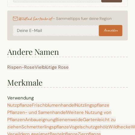
Wildfind Gartenbrief
— Sammeltipps fuer deine Region
Anmelden
Andere Namen
Rispen-Rose
Vielblütige Rose
Merkmale
Verwendung
Nutzpflanze
Frischblumenhandel
Nützlingspflanze
Pflanzen- und Samenhandel
Weitere Nutzung von
Pflanzen
Anbaueignung
Bienenweide
Garten
leicht zu
ziehen
Schmetterlingspflanze
Vogelschutzgehölz
Wildhecke
W
Verwildern geeignet
Bastelpflanze
Zierpflanze