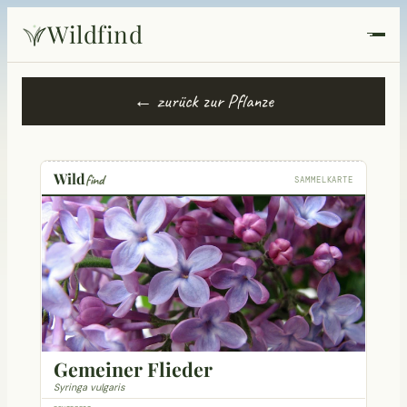
Wildfind
Startseite
← zurück zur Pflanze
Pflanzen
Rezepte
Wild
find
SAMMELKARTE
Heilkunde
Garten
Quiz
Suche
Gemeiner Flieder
Syringa vulgaris
Erntekorb