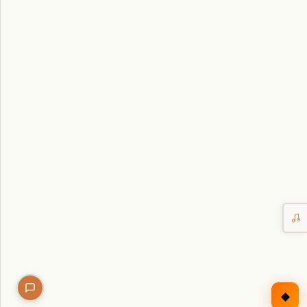
Erntekorb
Sammelkalender
Blüten-Finder
Phänologie-Radar
Vogelstimmen
Gartenplaner
Düngeberater
Challenges
◆