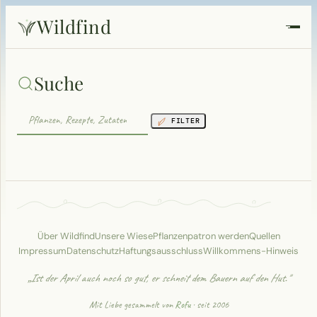
Wildfind
Startseite
Suche
Pflanzen
FILTER
Rezepte
Heilkunde
Garten
Über Wildfind
Unsere Wiese
Pflanzenpatron werden
Quellen
Impressum
Datenschutz
Haftungsausschluss
Willkommens-Hinweis
Quiz
„Ist der April auch noch so gut, er schneit dem Bauern auf den Hut."
Suche
Mit Liebe gesammelt von
Rofu
· seit 2006