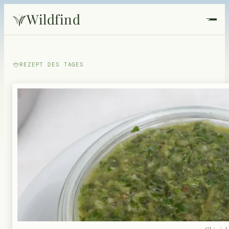
Wildfind
Startseite
REZEPT DES TAGES
Pflanzen
Rezepte
Heilkunde
Garten
Quiz
Suche