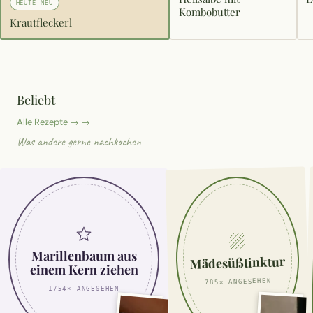
HEUTE NEU
Wusstest du?
Kombobutter
Krautfleckerl
Sammlungen
Selber machen
Beliebt
Glossar
Alle Rezepte → →
Was andere gerne nachkochen
Marillenbaum aus
Mädesüßtinktur
einem Kern ziehen
785× ANGESEHEN
1754× ANGESEHEN