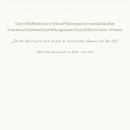
Über Wildfind
Unsere Wiese
Pflanzenpatron werden
Quellen
Impressum
Datenschutz
Haftungsausschluss
Willkommens-Hinweis
„Ist der April auch noch so gut, er schneit dem Bauern auf den Hut."
Mit Liebe gesammelt von
Rofu
· seit 2006