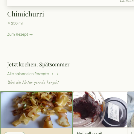
Chimich
Erntekorb
Chimichurri
Sammelkalender
250 ml
Zum Rezept →
Blüten-Finder
Phänologie-Radar
Jetzt kochen: Spätsommer
Vogelstimmen
Alle saisonalen Rezepte → →
Was die Natur gerade hergibt
Gartenplaner
Düngeberater
Challenges
Heilsalbe mit
L