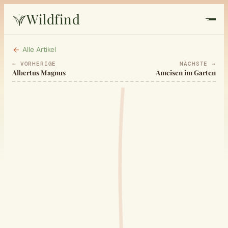
Wildfind
Startseite
Alle Artikel
← VORHERIGE
NÄCHSTE →
Albertus Magnus
Ameisen im Garten
Pflanzen
Rezepte
Heilkunde
Garten
Quiz
Suche