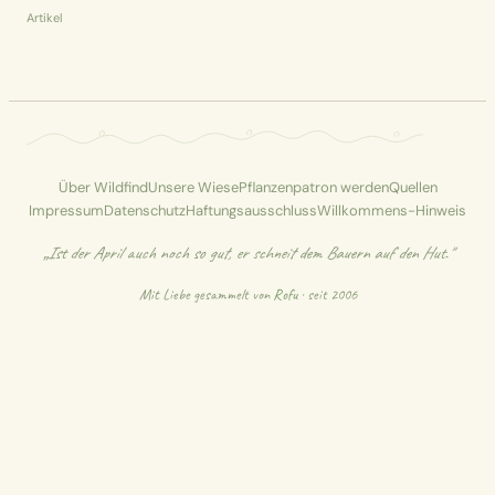
Artikel
Über Wildfind
Unsere Wiese
Pflanzenpatron werden
Quellen
Impressum
Datenschutz
Haftungsausschluss
Willkommens-Hinweis
„Ist der April auch noch so gut, er schneit dem Bauern auf den Hut."
Mit Liebe gesammelt von
Rofu
· seit 2006