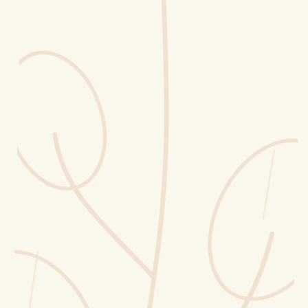
Erntekorb
Sammelkalender
Blüten-Finder
Phänologie-Radar
Vogelstimmen
Gartenplaner
Düngeberater
Challenges