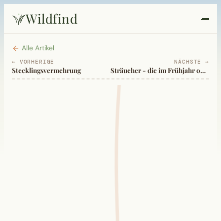
Wildfind
Startseite
Alle Artikel
← VORHERIGE
NÄCHSTE →
Stecklingsvermehrung
Sträucher - die im Frühjahr oder Frühsommer blühen - und ihr Schnitt
Pflanzen
Rezepte
Heilkunde
Garten
Quiz
Suche