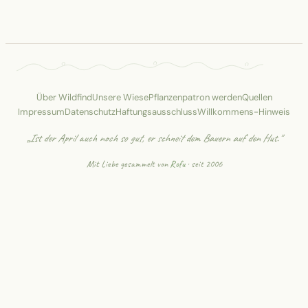
Über Wildfind
Unsere Wiese
Pflanzenpatron werden
Quellen
Impressum
Datenschutz
Haftungsausschluss
Willkommens-Hinweis
„Ist der April auch noch so gut, er schneit dem Bauern auf den Hut."
Mit Liebe gesammelt von
Rofu
· seit 2006