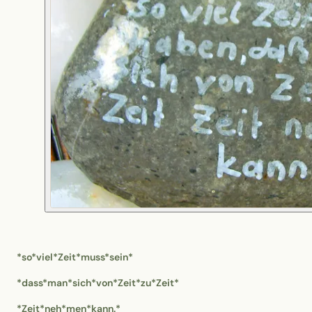
*so*viel*Zeit*muss*sein*
*dass*man*sich*von*Zeit*zu*Zeit*
*Zeit*neh*men*kann.*