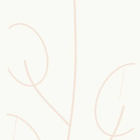
Erntekorb
Sammelkalender
Blüten-Finder
Phänologie-Radar
Vogelstimmen
Gartenplaner
Düngeberater
Challenges