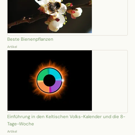
Beste Bienenpflanzen
Artikel
Einführung in den Keltischen Volks-Kalender und die 8-
Tage-Woche
Artikel