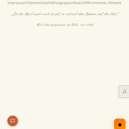
Impressum
Datenschutz
Haftungsausschluss
Willkommens-Hinweis
Erntekorb
„Ist der April auch noch so gut, er schneit dem Bauern auf den Hut."
Sammelkalender
Mit Liebe gesammelt von
Rofu
· seit 2006
Blüten-Finder
Phänologie-Radar
Vogelstimmen
Gartenplaner
Düngeberater
Challenges
◆