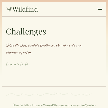
Wildfind
Startseite
Challenges
Pflanzen
Setze dir Ziele, schließe Challenges ab und werde zum
Rezepte
Pflanzenexperten.
Heilkunde
Lade dein Profil...
Garten
Quiz
Suche
Über Wildfind
Unsere Wiese
Pflanzenpatron werden
Quellen