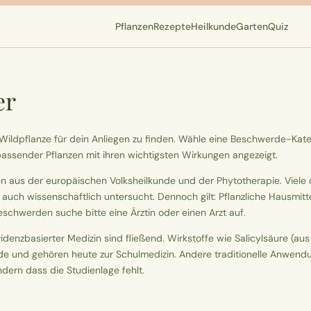
Pflanzen
Rezepte
Heilkunde
Garten
Quiz
er
ige Wildpflanze für dein Anliegen zu finden. Wähle eine Beschwerde-Ka
ssender Pflanzen mit ihren wichtigsten Wirkungen angezeigt.
n aus der europäischen Volksheilkunde und der Phytotherapie. Viel
 auch wissenschaftlich untersucht. Dennoch gilt: Pflanzliche Hausmittel
chwerden suche bitte eine Ärztin oder einen Arzt auf.
enzbasierter Medizin sind fließend. Wirkstoffe wie Salicylsäure (aus 
nde und gehören heute zur Schulmedizin. Andere traditionelle Anwend
dern dass die Studienlage fehlt.