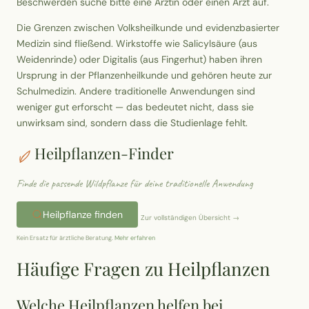
Beschwerden suche bitte eine Ärztin oder einen Arzt auf.
Erntekorb
Die Grenzen zwischen Volksheilkunde und evidenzbasierter
Medizin sind fließend. Wirkstoffe wie Salicylsäure (aus
Sammelkalender
Weidenrinde) oder Digitalis (aus Fingerhut) haben ihren
Ursprung in der Pflanzenheilkunde und gehören heute zur
Schulmedizin. Andere traditionelle Anwendungen sind
Blüten-Finder
weniger gut erforscht — das bedeutet nicht, dass sie
unwirksam sind, sondern dass die Studienlage fehlt.
Phänologie-Radar
Heilpflanzen-Finder
Vogelstimmen
Finde die passende Wildpflanze für deine traditionelle Anwendung
Gartenplaner
Heilpflanze finden
Zur vollständigen Übersicht →
Kein Ersatz für ärztliche Beratung.
Mehr erfahren
Düngeberater
Häufige Fragen zu Heilpflanzen
Challenges
Welche Heilpflanzen helfen bei