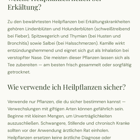
Wusstest du?
Erkältung?
Sammlungen
Zu den bewährtesten Heilpflanzen bei Erkältungskrankheiten
gehören Lindenblüten und Holunderblüten (schweißtreibend
bei Fieber), Spitzwegerich und Thymian (bei Husten und
Selber machen
Bronchitis) sowie Salbei (bei Halsschmerzen). Kamille wirkt
entzündungshemmend und eignet sich gut als Inhalation bei
Glossar
verstopfter Nase. Die meisten dieser Pflanzen lassen sich als
Tee zubereiten — am besten frisch gesammelt oder sorgfältig
getrocknet.
Wie verwende ich Heilpflanzen sicher?
Verwende nur Pflanzen, die du sicher bestimmen kannst —
Verwechslungen mit giftigen Arten können gefährlich sein.
Beginne mit kleinen Mengen, um Unverträglichkeiten
auszuschließen. Schwangere, Stillende und chronisch Kranke
sollten vor der Anwendung ärztlichen Rat einholen.
Heilpflanzen ersetzen keine ärztliche Diagnose oder