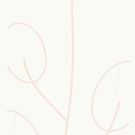
Erntekorb
Sammelkalender
Blüten-Finder
Phänologie-Radar
Vogelstimmen
Gartenplaner
Düngeberater
Challenges