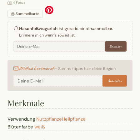
4 Fotos
Sammelkarte
Hasenfußwegerich
ist gerade nicht sammelbar.
Erinnere mich wenn's soweit ist:
Erinnern
Wildfind Gartenbrief
— Sammeltipps fuer deine Region
Anmelden
Merkmale
Verwendung
Nutzpflanze
Heilpflanze
Blütenfarbe
weiß