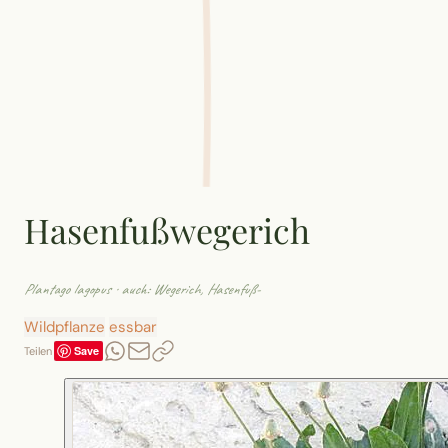
Hasenfußwegerich
Plantago lagopus
· auch: Wegerich, Hasenfuß-
Wildpflanze
essbar
Save
Teilen