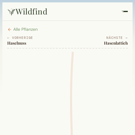
Wildfind
Startseite
Alle Pflanzen
← VORHERIGE
NÄCHSTE →
Haselnuss
Hasenlattich
Pflanzen
Rezepte
Heilkunde
Garten
Quiz
Suche