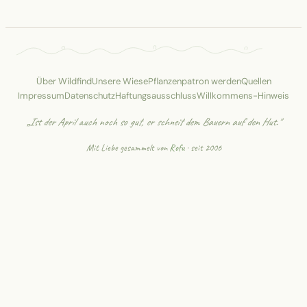
Über Wildfind
Unsere Wiese
Pflanzenpatron werden
Quellen
Impressum
Datenschutz
Haftungsausschluss
Willkommens-Hinweis
„Ist der April auch noch so gut, er schneit dem Bauern auf den Hut."
Mit Liebe gesammelt von
Rofu
· seit 2006