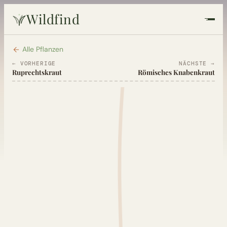
Wildfind
Startseite
Alle Pflanzen
← VORHERIGE
NÄCHSTE →
Ruprechtskraut
Römisches Knabenkraut
Pflanzen
Rezepte
Heilkunde
Garten
Quiz
Suche