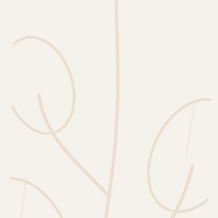
Erntekorb
Sammelkalender
Blüten-Finder
Phänologie-Radar
Vogelstimmen
Gartenplaner
Düngeberater
Challenges