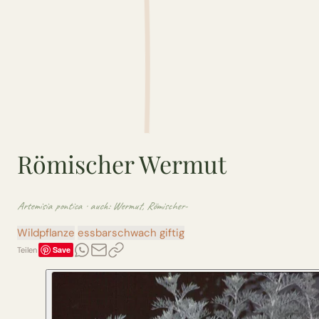
Römischer Wermut
Artemisia pontica
· auch: Wermut, Römischer-
Wildpflanze
essbar
schwach giftig
Save
Teilen