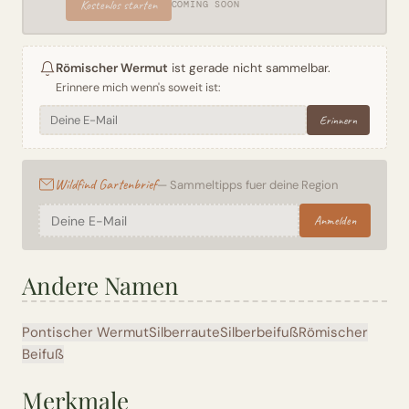
Kostenlos starten
COMING SOON
Römischer Wermut
ist gerade nicht sammelbar.
Erinnere mich wenn's soweit ist:
Erinnern
Wildfind Gartenbrief
— Sammeltipps fuer deine Region
Anmelden
Andere Namen
Pontischer Wermut
Silberraute
Silberbeifuß
Römischer
Beifuß
Merkmale