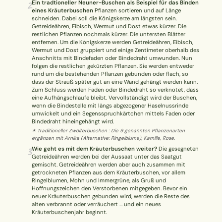
2
Ein tradtioneller Neuner-Buschen als Beispiel für das Binden
Wusstest du?
eines Kräuterbuschen
Pflanzen sortieren und auf Länge
schneiden. Dabei soll die Königskerze am längsten sein.
Getreideähren, Eibisch, Wermut und Dost etwas kürzer. Die
Sammlungen
restlichen Pflanzen nochmals kürzer. Die untersten Blätter
entfernen. Um die Königskerze werden Getreideähren, Eibisch,
Wermut und Dost gruppiert und einige Zentimeter oberhalb des
Selber machen
Anschnitts mit Bindefaden oder Bindedraht umwunden. Nun
folgen die restlichen gekürzten Pflanzen. Sie werden entweder
rund um die bestehenden Pflanzen gebunden oder flach, so
dass der Strauß später gut an eine Wand gehängt werden kann.
Glossar
Zum Schluss werden Faden oder Bindedraht so verknotet, dass
eine Aufhängschlaufe bleibt. Vervollständigt wird der Buschen,
wenn die Bindestelle mit längs abgezogener Haselnussrinde
umwickelt und ein Segensspruchkärtchen mittels Faden oder
Bindedraht hineingehängt wird.
✶ Traditioneller Zwölferbuschen : Die 9 genannten Pflanzenarten
ergänzen mit Arnika (Alternative: Ringelblume), Kamille, Rose.
3
Wie geht es mit dem Kräuterbuschen weiter?
Die gesegneten
Getreideähren werden bei der Aussaat unter das Saatgut
gemischt. Getreideähren werden aber auch zusammen mit
getrockneten Pflanzen aus dem Kräuterbuschen, vor allem
Ringelblumen, Mohn und Immergrüne, als Gruß und
Hoffnungszeichen den Verstorbenen mitgegeben. Bevor ein
neuer Kräuterbuschen gebunden wird, werden die Reste des
alten verbrannt oder verräuchert … und ein neues
Kräuterbuschenjahr beginnt.