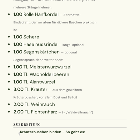
Erntekorb
mehrere Stängel nehmen.
1.00
Rolle
Hanfkordel
— Alternative:
Bindedraht, der vor allem für dickere Buschen praktisch
Sammelkalender
ist.
1.00
Schere
Blüten-Finder
1.00
Haselnussrinde
— lange, optional
1.00
Segenskärtchen
— optional.
Phänologie-Radar
Segensspruch siehe weiter oben!
1.00
TL
Meisterwurzwurzel
1.00
TL
Wacholderbeeren
Vogelstimmen
1.00
TL
Alantwurzel
3.00
TL
Kräuter
— aus dem geweihten
Gartenplaner
Kräuterbuschen, vor allem Dost und Beifuß
2.00
TL
Weihrauch
Düngeberater
2.00
TL
Fichtenharz
— (= „Waldweihrauch“)
ZUBEREITUNG
Challenges
1
Kräuterbuschen binden – So geht es: