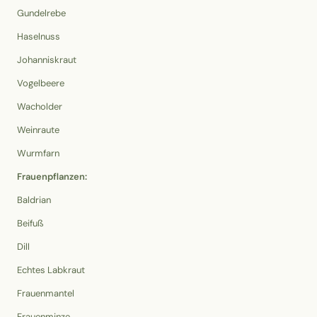
Gundelrebe
Haselnuss
Johanniskraut
Vogelbeere
Wacholder
Weinraute
Wurmfarn
Frauenpflanzen:
Baldrian
Beifuß
Dill
Echtes Labkraut
Frauenmantel
Frauenminze