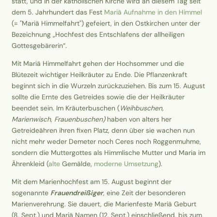
statt, und in der katholischen Kirche wird an diesem Tag seit
dem 5. Jahrhundert das Fest
Mariä Aufnahme in den Himmel
(= "Mariä Himmelfahrt") gefeiert, in den Ostkirchen unter der
Bezeichnung „Hochfest des Entschlafens der allheiligen
Gottesgebärerin“.
Mit Mariä Himmelfahrt gehen der Hochsommer und die
Blütezeit wichtiger Heilkräuter zu Ende. Die Pflanzenkraft
beginnt sich in die Wurzeln zurückzuziehen. Bis zum 15. August
sollte die Ernte des Getreides sowie die der Heilkräuter
beendet sein. Im Kräuterbuschen (
Weihbuschen,
Marienwisch, Frauenbuschen)
haben von alters her
Getreideähren ihren fixen Platz, denn über sie wachen nun
nicht mehr weder Demeter noch Ceres noch Roggenmuhme,
sondern die Muttergottes als Himmlische Mutter und Maria im
Ährenkleid (
alte
Gemälde,
moderne Umsetzung
).
Mit dem Marienhochfest am 15. August beginnt der
sogenannte
Frauendreißiger
, eine Zeit der besonderen
Marienverehrung. Sie dauert, die Marienfeste Mariä Geburt
(8. Sept.) und Mariä Namen (12. Sept.) einschließend, bis zum