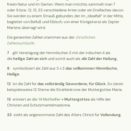
freien Natur und im Garten. Wenn man möchte, sammelt man 7
oder 9 bzw. 12, 15, 33 verschiedene Arten oder ein Dreifaches davon.
Sie werden zu einem Strauß gebunden, der im „Idealfall“ in der Mitte,
begleitet von Beifuß und Eibisch, von einer Königskerze als Zepter
Mariens überragt wird.
Die genannten Zahlen stammen aus der
christlichen
Zahlensymbolik
:
7
gilt Vereinigung der himmlischen 3 mit der irdischen 4 als
die
heilige Zahl an sich
und somit auch als
die
Zahl der Heilung.
9
symbolisiert als Zahl aus 3 x 3
das vollkommen Himmlische,
Heilige
.
12
ist die Zahl für
das vollständig Gewordene, für Glück
. So zieren
beispielsweise 12 Sterne die Strahlenkrone der Muttergottes Maria.
15
erinnert an
die 14 Nothelfer
+ Muttergottes
als Hilfe der
Christen und Schutzmantelmadonna.
33
steht als angenommene Zahl des Alters Christi für
Vollendung
.