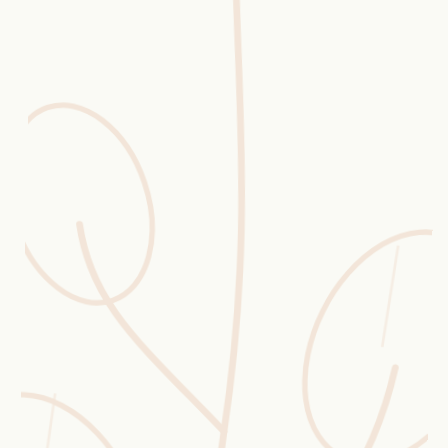
Erntekorb
Sammelkalender
Blüten-Finder
Phänologie-Radar
Vogelstimmen
Gartenplaner
Düngeberater
Challenges