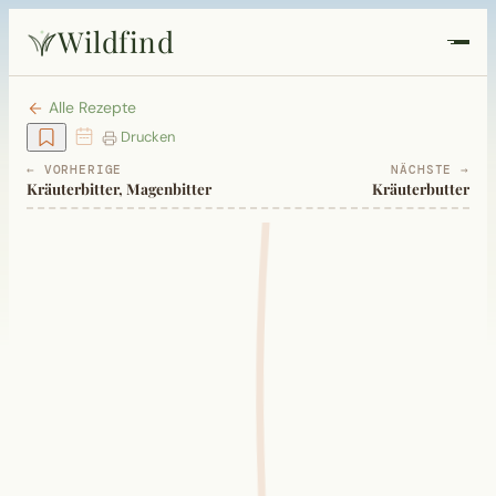
Wildfind
Startseite
Alle Rezepte
Drucken
Pflanzen
← VORHERIGE
NÄCHSTE →
Kräuterbitter, Magenbitter
Kräuterbutter
Rezepte
Heilkunde
Garten
Quiz
Suche