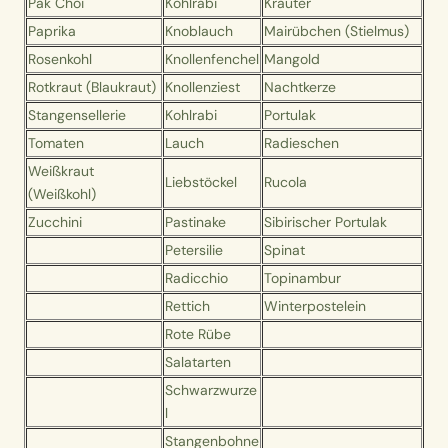
Pak Choi
Kohlrabi
Kräuter
Paprika
Knoblauch
Mairübchen (Stielmus)
Rosenkohl
Knollenfenchel
Mangold
Rotkraut (Blaukraut)
Knollenziest
Nachtkerze
Stangensellerie
Kohlrabi
Portulak
Tomaten
Lauch
Radieschen
Weißkraut
Liebstöckel
Rucola
(Weißkohl)
Zucchini
Pastinake
Sibirischer Portulak
Petersilie
Spinat
Radicchio
Topinambur
Rettich
Winterpostelein
Rote Rübe
Salatarten
Schwarzwurze
l
Stangenbohne