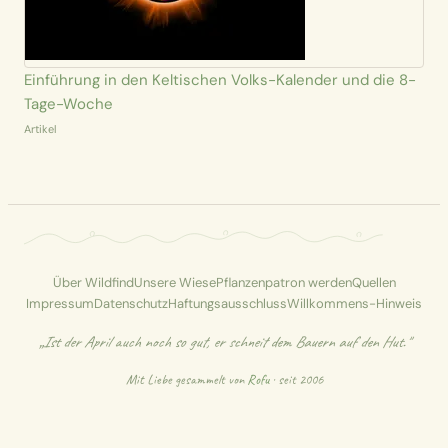
Einführung in den Keltischen Volks-Kalender und die 8-
Tage-Woche
Artikel
Über Wildfind
Unsere Wiese
Pflanzenpatron werden
Quellen
Impressum
Datenschutz
Haftungsausschluss
Willkommens-Hinweis
„Ist der April auch noch so gut, er schneit dem Bauern auf den Hut."
Mit Liebe gesammelt von
Rofu
· seit 2006