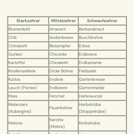
Starkzehrer
Mittelzehrer
Schwachzehrer
Blumenkohl
Amarant
Barbarakraut
Chili
Andenbeere
Buschbohne
Chinakohl
Blutampfer
Erbse
Gurken
Chicorée
Erdbeere
Kartoffel
Chinakohl
Erdkastanie
Knollensellerie
Dicke Bohne
Feldsalat
Kürbis
Endivie
Gartenkresse
Lauch (Porree)
Erdbeere
Gartenmelde
Mais
Fenchel
Haferwurzel
Melanzani
Herbstrübe
Feuerbohne
(Aubergine)
(Stoppelrübe)
Karotte
Melone
Kerbelrübe
(Möhre)