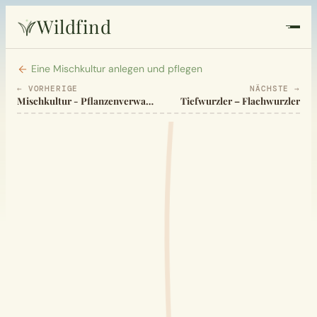
Wildfind
Startseite
Eine Mischkultur anlegen und pflegen
← VORHERIGE
NÄCHSTE →
Mischkultur - Pflanzenverwandtschaft und Fruchtwechsel im Gemüsegarten
Tiefwurzler – Flachwurzler
Pflanzen
Rezepte
Heilkunde
Garten
Quiz
Suche