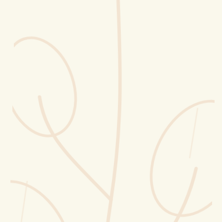
Erntekorb
Sammelkalender
Blüten-Finder
Phänologie-Radar
Vogelstimmen
Gartenplaner
Düngeberater
Challenges