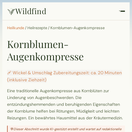
Wildfind
Startseite
Heilkunde
/
Heilrezepte
/
Kornblumen-Augenkompresse
Kornblumen-
Pflanzen
Augenkompresse
Rezepte
🩹 Wickel & Umschlag
Zubereitungszeit: ca. 20 Minuten
Heilkunde
(inklusive Ziehzeit)
Eine traditionelle Augenkompresse aus Kornblüten zur
Garten
Linderung von Augenbeschwerden. Die
entzündungshemmenden und beruhigenden Eigenschaften
Quiz
der Kornblume helfen bei Rötungen, Müdigkeit und leichten
Reizungen. Ein bewährtes Hausmittel aus der Kräutermedizin.
Suche
💬
Dieser Abschnitt wurde KI-gestützt erstellt und wartet auf redaktionelle