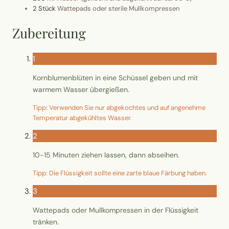
Wusstest du?
2 Stück
Wattepads oder sterile Mullkompressen
Zubereitung
Sammlungen
1
Selber machen
Kornblumenblüten in eine Schüssel geben und mit
Glossar
warmem Wasser übergießen.
Tipp: Verwenden Sie nur abgekochtes und auf angenehme
Temperatur abgekühltes Wasser.
2
10-15 Minuten ziehen lassen, dann abseihen.
Tipp: Die Flüssigkeit sollte eine zarte blaue Färbung haben.
3
Wattepads oder Mullkompressen in der Flüssigkeit
tränken.