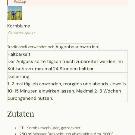
Prüfung.
Erntekorb
Sammelkalender
Kornblume
Centaurea cyanus
Blüten-Finder
Augenbeschwerden
Traditionell verwendet bei:
Haltbarkeit
Phänologie-Radar
Der Aufguss sollte täglich frisch zubereitet werden. Im
Kühlschrank maximal 24 Stunden haltbar.
Vogelstimmen
Dosierung
1-2 mal täglich anwenden, morgens und abends. Jeweils
Gartenplaner
10-15 Minuten einwirken lassen. Maximal 2-3 Wochen
durchgehend nutzen.
Düngeberater
Zutaten
Challenges
1 TL
Kornblumenblüten, getrocknet
250 ml
Wasser (gekocht und abgekühlt auf ca. 50°C)