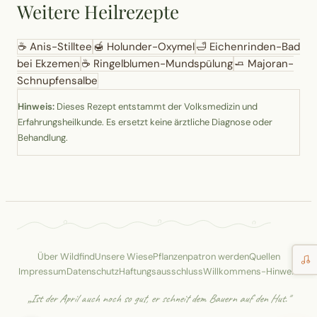
Weitere Heilrezepte
☕
Anis-Stilltee
🍯
Holunder-Oxymel
🛁
Eichenrinden-Bad
bei Ekzemen
☕
Ringelblumen-Mundspülung
🧈
Majoran-
Schnupfensalbe
Hinweis:
Dieses Rezept entstammt der Volksmedizin und
Erfahrungsheilkunde. Es ersetzt keine ärztliche Diagnose oder
Behandlung.
Über Wildfind
Unsere Wiese
Pflanzenpatron werden
Quellen
Impressum
Datenschutz
Haftungsausschluss
Willkommens-Hinweis
„Ist der April auch noch so gut, er schneit dem Bauern auf den Hut."