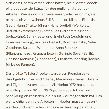
sich dem Hopfen verschrieben hatten, sie bildeten jedoch
eine bedeutende Stütze
für den täglichen Ablauf der
Arbeiten.
Weil es nicht so viele waren, erlaube ich mir, sie
namentlich zu erwähnen: Edi Botschner, Michael Fieltsch,
Georg Hann (Traktorführer), Hans Drotleff (Werkstatt
und Pflückmaschinen), Stefan Sas (Vorbereitung der
Spritzbrühe), Sam Krestel und Erwin Roth (Ausfuhr und
Essensverteilung), Andreas Fieltsch, Dorothea Zakel, Sofia
Gitschner, Susanne Weber und Anna Schmitz
(Pflanzenpflege), Gruppenleiterin Gerlinde Seiler (Barth),
Gerlinde Menning (Buchhalterin), Elisabeth Menning (Köchin
für beide Farmen).
Der größte Teil der Arbeiten wurde von Fremdarbeitern
durchgeführt
, hier sind Oltener, Maramureschener, Ungarn
und Zigeuner zu erwähnen. - Ab Herbst 1972 hat sich dann
eine Gruppe von 30 bis 35 Zigeunern aus Schaas bei
Schäßburg eingefunden, die bis 1992 durchgehalten hat. Das
war wichtig, denn die Arbeiten im Hopfen mussten gelernt
werden und wenn jedes Jahr eine andere Truppe antrat,