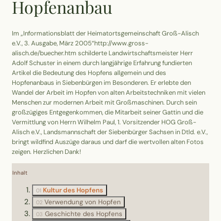
Hopfenanbau
Erntekorb
Im „Informationsblatt der Heimatortsgemeinschaft Groß-Alisch
Sammelkalender
e.V., 3. Ausgabe, März 2005“
http://www.gross-
alisch.de/buecher.htm
schilderte
Landwirtschaftsmeister Herr
Adolf Schuster
in einem durch langjährige Erfahrung fundierten
Blüten-Finder
Artikel die Bedeutung des Hopfens allgemein und des
Hopfenanbaus in Siebenbürgen im Besonderen. Er erlebte den
Phänologie-Radar
Wandel der Arbeit im Hopfen von alten Arbeitstechniken mit vielen
Menschen zur modernen Arbeit mit Großmaschinen. Durch sein
großzügiges Entgegenkommen, die Mitarbeit seiner Gattin und die
Vogelstimmen
Vermittlung von Herrn Wilhelm Paul, 1. Vorsitzender HOG Groß-
Alisch e.V., Landsmannschaft der Siebenbürger Sachsen in Dtld. e.V.,
bringt wildfind Auszüge daraus und darf die wertvollen alten Fotos
Gartenplaner
zeigen. Herzlichen Dank!
Düngeberater
Inhalt
Kultur des Hopfens
01
Challenges
Verwendung von Hopfen
02
Geschichte des Hopfens
03