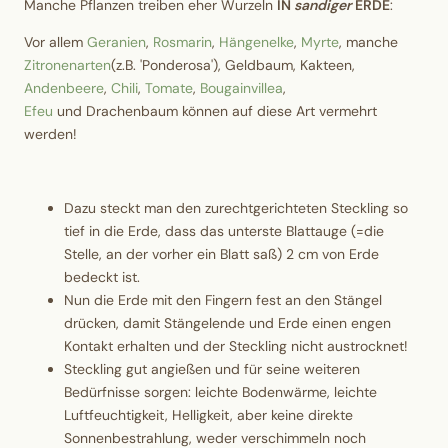
Manche Pflanzen treiben eher Wurzeln
IN
sandiger
ERDE
:
Vor allem
Geranien
,
Rosmarin
,
Hängenelke
,
Myrte
, manche
Zitronenarten
(z.B. 'Ponderosa'), Geldbaum, Kakteen,
Andenbeere
,
Chili
,
Tomate
,
Bougainvillea
,
Efeu
und Drachenbaum können auf diese Art vermehrt
werden!
Dazu steckt man den zurechtgerichteten Steckling so
tief in die Erde, dass das unterste Blattauge (=die
Stelle, an der vorher ein Blatt saß) 2 cm von Erde
bedeckt ist.
Nun die Erde mit den Fingern fest an den Stängel
drücken, damit Stängelende und Erde einen engen
Kontakt erhalten und der Steckling nicht austrocknet!
Steckling gut angießen und für seine weiteren
Bedürfnisse sorgen: leichte Bodenwärme, leichte
Luftfeuchtigkeit, Helligkeit, aber keine direkte
Sonnenbestrahlung, weder verschimmeln noch