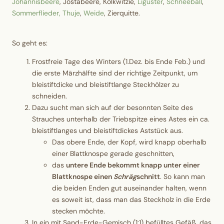
Johannisbeere
, Jostabeere, Kolkwitzie,
Liguster
,
Schneeball
,
Sommerflieder,
Thuje
,
Weide
, Zierquitte.
So geht es:
Frostfreie Tage des Winters (1.Dez. bis Ende Feb.) und
die erste Märzhälfte sind der richtige Zeitpunkt, um
bleistiftdicke und bleistiftlange Steckhölzer zu
schneiden.
Dazu sucht man sich auf der besonnten Seite des
Strauches unterhalb der Triebspitze eines Astes ein ca.
bleistiftlanges und bleistiftdickes Aststück aus.
Das obere Ende, der Kopf, wird knapp oberhalb
einer Blattknospe gerade geschnitten,
das
untere Ende bekommt knapp unter einer
Blattknospe einen
Schräg
schnitt
. So kann man
die beiden Enden gut auseinander halten, wenn
es soweit ist, dass man das Steckholz in die Erde
stecken möchte.
In ein mit Sand-Erde-Gemisch (1:1) befülltes Gefäß, das