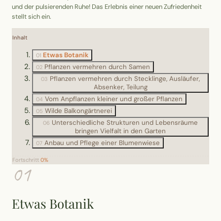
Wusstest du?
und der pulsierenden Ruhe! Das Erlebnis einer neuen Zufriedenheit
stellt sich ein.
Sammlungen
Inhalt
Etwas Botanik
01
Selber machen
Pflanzen vermehren durch Samen
02
Pflanzen vermehren durch Stecklinge, Ausläufer,
03
Glossar
Absenker, Teilung
Vom Anpflanzen kleiner und großer Pflanzen
04
Wilde Balkongärtnerei
05
Unterschiedliche Strukturen und Lebensräume
06
bringen Vielfalt in den Garten
Anbau und Pflege einer Blumenwiese
07
Fortschritt
0%
01
Etwas Botanik