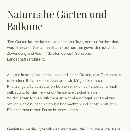
Erntekorb
Naturnahe Gärten und
Balkone
Sammelkalender
Blüten-Finder
"Der Garten ist der letzte Luxus unserer Tage, denn er fordert das,
was in unserer Gesellschaft am kostbarsten geworden ist: Zeit,
Zuwendung und Raum." (Dieter Kienast, Schweizer
Phänologie-Radar
Landschaftsarchitekt)
Vogelstimmen
Alle, die in der glücklichen Lage sind, einen Garten, eine Gartenecke
oder einen Balkon zu besitzen oder die Möglichkeit haben,
Gartenplaner
Pflanzengefäße aufzustellen, können ein kleines Paradies für sich
selbst und für die Tier- und Pflanzenwelt schaffen, denn
Wildpflanzen locken Wildtiere an. Vor allem Vögel und Insekten
Düngeberater
stellen sich ein, lassen sich gut beobachten und bringen mit den
Pflanzen zusammen Farbe in unser Leben.
Challenges
Genießen Sie die Dynamik des Wachsens, des Erblühens, der Reife