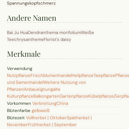
Spannungskopfschmerz
Andere Namen
Bai Ju Hua
Dendranthema morifolium
Weiße
Teechrysantheme
Florist's daisy
Merkmale
Verwendung
Nutzpflanze
Frischblumenhandel
Heilpflanze
Teepflanze
Pflanz
und Samenhandel
Weitere Nutzung von
Pflanzen
Anbaueignung
alte
Kulturpflanze
Balkongarten
Gartenpflanze
Kübelpflanze
Zierpfl
Vorkommen
Verbreitung
China
Blütenfarbe
gelb
weiß
Blütezeit
Vollherbst | Oktober
Spätherbst |
November
Frühherbst | September