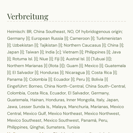
Verbreitung
Heimisch: BR, China Southeast, NO, Of hybridogenous origin;
Germany [I]; European Russia [I]; Cameroon [I]; Turkmenistan
[I]; Uzbekistan [I]; Tajikistan [I]; Northern Caucasus [I]; China [I];
Japan [I]; Taiwan [I]; India [c]; Vietnam [I]; Philippines [I]; Java
[I]; Rotuma Isl. [I]; Niue [I]; Fiji [I]; Austral Isl. [I] (Tubuai [I]);
Northern Marianas [I] (Rota [I]); Guam [I]; Mexico [I]; Guatemala
[I]; El Salvador [I]; Honduras [I]; Nicaragua [I]; Costa Rica [I];
Panama [I]; Colombia [I]; Ecuador [I]; Peru [I]; Bolivia [I]
Eingeführt: Borneo, China North-Central, China South-Central,
Colombia, Costa Rica, Ecuador, El Salvador, Germany,
Guatemala, Hainan, Honduras, Inner Mongolia, Italy, Japan,
Jawa, Lesser Sunda Is., Malaya, Manchuria, Marianas, Mexico
Central, Mexico Gulf, Mexico Northeast, Mexico Northwest,
Mexico Southeast, Mexico Southwest, Panamá, Peru,
Philippines, Qinghai, Sumatera, Tunisia