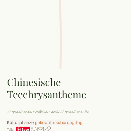
Chinesische
Teechrysantheme
Chrysanthemum morifolium
· auch: Chrysantheme, Tee-
Kulturpflanze
gekocht essbar
ungiftig
Save
Teilen