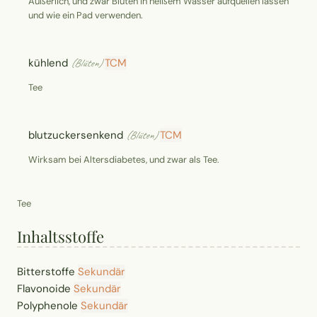
Äußerlich, und zwar
Blüten in heißem Wasser aufquellen lassen
und wie ein Pad verwenden.
kühlend
TCM
(Blüten)
Tee
blutzuckersenkend
TCM
(Blüten)
Wirksam bei Altersdiabetes, und zwar als Tee.
Tee
Inhaltsstoffe
Bitterstoffe
Sekundär
Flavonoide
Sekundär
Polyphenole
Sekundär