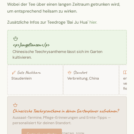
Wobei der Tee über einen langen Zeitraum getrunken wird,
um entsprechend heilsam zu wirken.
Zusätzliche Infos zur Teedroge 'Bai Ju Hua'
hier.
<p>Jungpflanzen</p>
Chinesische Teechrysantheme lässt sich im Garten
kultivieren.
Gute Nachbarn
Standort
Tra
Staudenlein
Verbreitung, China
entwä
verda
fieber
Fieber
Chinesische Teechrysantheme in deinen Gartenplaner aufnehmen?
Aussaat-Termine, Pflege-Erinnerungen und Ernte-Tipps —
personalisiert für deinen Standort.
Gartenplaner starten
COMING SOON