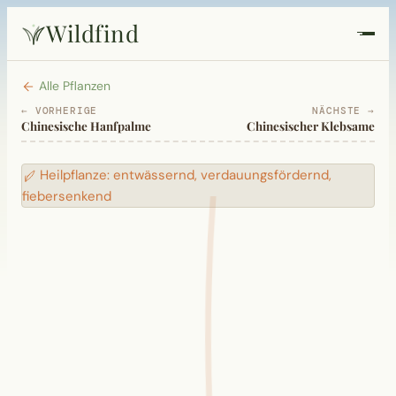
Wildfind
Startseite
Alle Pflanzen
← VORHERIGE
NÄCHSTE →
Chinesische Hanfpalme
Chinesischer Klebsame
Pflanzen
Heilpflanze: entwässernd, verdauungsfördernd,
Rezepte
fiebersenkend
Heilkunde
Garten
Quiz
Suche