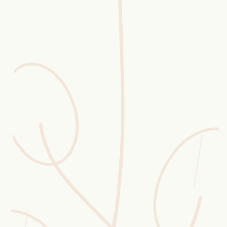
Erntekorb
Sammelkalender
Blüten-Finder
Phänologie-Radar
Vogelstimmen
Gartenplaner
Düngeberater
Challenges