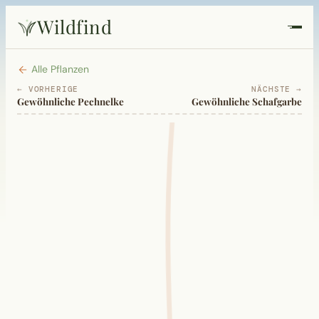
Wildfind
Startseite
Alle Pflanzen
← VORHERIGE
NÄCHSTE →
Gewöhnliche Pechnelke
Gewöhnliche Schafgarbe
Pflanzen
Rezepte
Heilkunde
Garten
Quiz
Suche