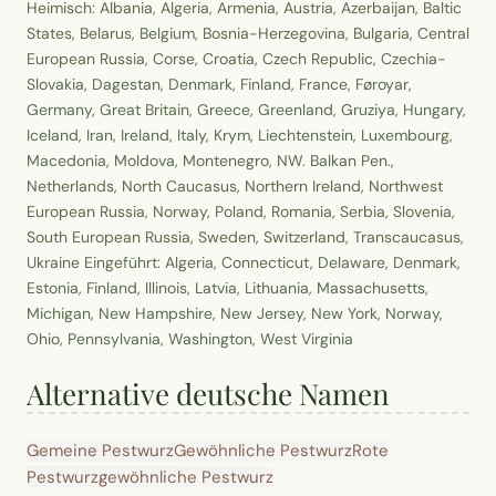
Heimisch: Albania, Algeria, Armenia, Austria, Azerbaijan, Baltic
States, Belarus, Belgium, Bosnia-Herzegovina, Bulgaria, Central
European Russia, Corse, Croatia, Czech Republic, Czechia-
Slovakia, Dagestan, Denmark, Finland, France, Føroyar,
Germany, Great Britain, Greece, Greenland, Gruziya, Hungary,
Iceland, Iran, Ireland, Italy, Krym, Liechtenstein, Luxembourg,
Macedonia, Moldova, Montenegro, NW. Balkan Pen.,
Netherlands, North Caucasus, Northern Ireland, Northwest
European Russia, Norway, Poland, Romania, Serbia, Slovenia,
South European Russia, Sweden, Switzerland, Transcaucasus,
Ukraine Eingeführt: Algeria, Connecticut, Delaware, Denmark,
Estonia, Finland, Illinois, Latvia, Lithuania, Massachusetts,
Michigan, New Hampshire, New Jersey, New York, Norway,
Ohio, Pennsylvania, Washington, West Virginia
Alternative deutsche Namen
Gemeine Pestwurz
Gewöhnliche Pestwurz
Rote
Pestwurz
gewöhnliche Pestwurz