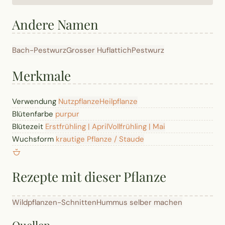
Andere Namen
Bach-Pestwurz
Grosser Huflattich
Pestwurz
Merkmale
Verwendung
Nutzpflanze
Heilpflanze
Blütenfarbe
purpur
Blütezeit
Erstfrühling | April
Vollfrühling | Mai
Wuchsform
krautige Pflanze / Staude
Rezepte mit dieser Pflanze
Wildpflanzen-Schnitten
Hummus selber machen
Quellen