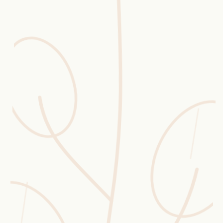
Erntekorb
Sammelkalender
Blüten-Finder
Phänologie-Radar
Vogelstimmen
Gartenplaner
Düngeberater
Challenges