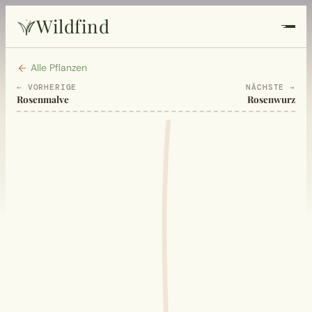
Wildfind
Startseite
Alle Pflanzen
← VORHERIGE
NÄCHSTE →
Rosenmalve
Rosenwurz
Pflanzen
Rezepte
Heilkunde
Garten
Quiz
Suche