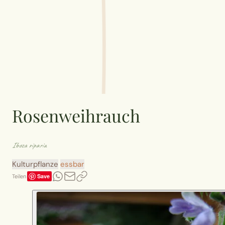
Rosenweihrauch
Iboza riparia
Kulturpflanze
essbar
Save
Teilen