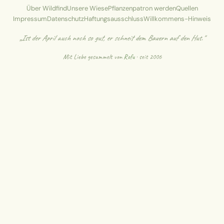
Über Wildfind
Unsere Wiese
Pflanzenpatron werden
Quellen
Impressum
Datenschutz
Haftungsausschluss
Willkommens-Hinweis
„Ist der April auch noch so gut, er schneit dem Bauern auf den Hut."
Mit Liebe gesammelt von
Rofu
· seit 2006