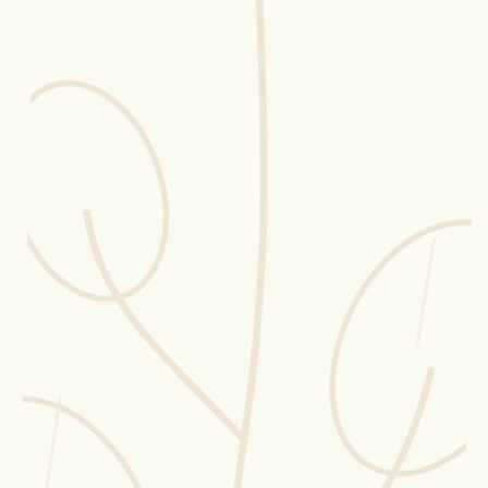
Erntekorb
Sammelkalender
Blüten-Finder
Phänologie-Radar
Vogelstimmen
Gartenplaner
Düngeberater
Challenges