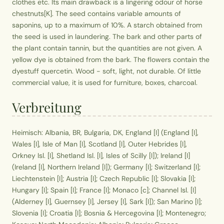
clothes etc. Its main drawback is a lingering odour of horse
chestnuts[K]. The seed contains variable amounts of
saponins, up to a maximum of 10%. A starch obtained from
the seed is used in laundering. The bark and other parts of
the plant contain tannin, but the quantities are not given. A
yellow dye is obtained from the bark. The flowers contain the
dyestuff quercetin. Wood - soft, light, not durable. Of little
commercial value, it is used for furniture, boxes, charcoal.
Verbreitung
Heimisch: Albania, BR, Bulgaria, DK, England [I] (England [I],
Wales [I], Isle of Man [I], Scotland [I], Outer Hebrides [I],
Orkney Isl. [I], Shetland Isl. [I], Isles of Scilly [I]); Ireland [I]
(Ireland [I], Northern Ireland [I]); Germany [I]; Switzerland [I];
Liechtenstein [I]; Austria [I]; Czech Republic [I]; Slovakia [I];
Hungary [I]; Spain [I]; France [I]; Monaco [c]; Channel Isl. [I]
(Alderney [I], Guernsey [I], Jersey [I], Sark [I]); San Marino [I];
Slovenia [I]; Croatia [I]; Bosnia & Hercegovina [I]; Montenegro;