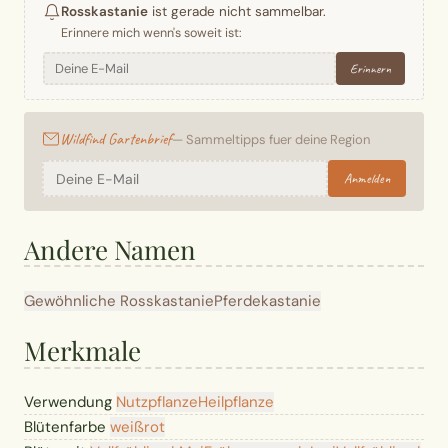
Rosskastanie
ist gerade nicht sammelbar.
Erinnere mich wenn's soweit ist:
Erinnern
Wildfind Gartenbrief
— Sammeltipps fuer deine Region
Anmelden
Andere Namen
Gewöhnliche Rosskastanie
Pferdekastanie
Merkmale
Verwendung
Nutzpflanze
Heilpflanze
Blütenfarbe
weiß
rot