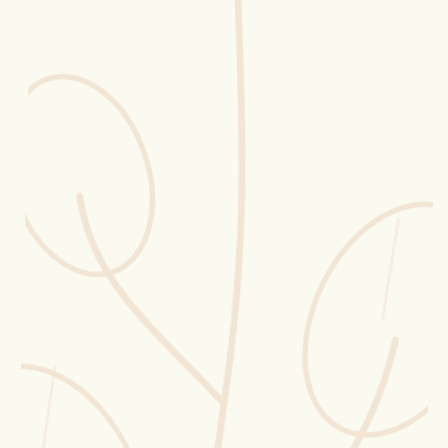
Erntekorb
Sammelkalender
Blüten-Finder
Phänologie-Radar
Vogelstimmen
Gartenplaner
Düngeberater
Challenges