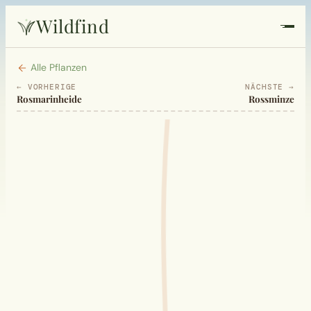
Wildfind
Startseite
Alle Pflanzen
← VORHERIGE
NÄCHSTE →
Rosmarinheide
Rossminze
Pflanzen
Rezepte
Heilkunde
Garten
Quiz
Suche