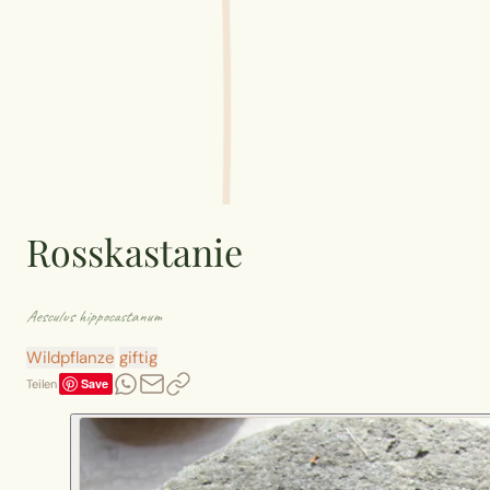
Rosskastanie
Aesculus hippocastanum
Wildpflanze
giftig
Save
Teilen