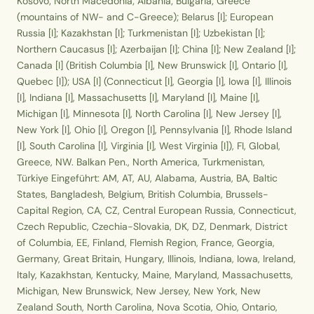
Kosovo; North Macedonia; Albania; Bulgaria; Greece
(mountains of NW- and C-Greece); Belarus [I]; European
Russia [I]; Kazakhstan [I]; Turkmenistan [I]; Uzbekistan [I];
Northern Caucasus [I]; Azerbaijan [I]; China [I]; New Zealand [I];
Canada [I] (British Columbia [I], New Brunswick [I], Ontario [I],
Quebec [I]); USA [I] (Connecticut [I], Georgia [I], Iowa [I], Illinois
[I], Indiana [I], Massachusetts [I], Maryland [I], Maine [I],
Michigan [I], Minnesota [I], North Carolina [I], New Jersey [I],
New York [I], Ohio [I], Oregon [I], Pennsylvania [I], Rhode Island
[I], South Carolina [I], Virginia [I], West Virginia [I]), FI, Global,
Greece, NW. Balkan Pen., North America, Turkmenistan,
Türkiye Eingeführt: AM, AT, AU, Alabama, Austria, BA, Baltic
States, Bangladesh, Belgium, British Columbia, Brussels-
Capital Region, CA, CZ, Central European Russia, Connecticut,
Czech Republic, Czechia-Slovakia, DK, DZ, Denmark, District
of Columbia, EE, Finland, Flemish Region, France, Georgia,
Germany, Great Britain, Hungary, Illinois, Indiana, Iowa, Ireland,
Italy, Kazakhstan, Kentucky, Maine, Maryland, Massachusetts,
Michigan, New Brunswick, New Jersey, New York, New
Zealand South, North Carolina, Nova Scotia, Ohio, Ontario,