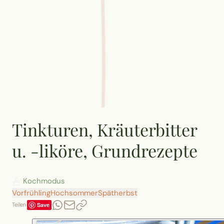
Tinkturen, Kräuterbitter
u. -liköre, Grundrezepte
Kochmodus
Vorfrühling
Hochsommer
Spätherbst
Save
Teilen