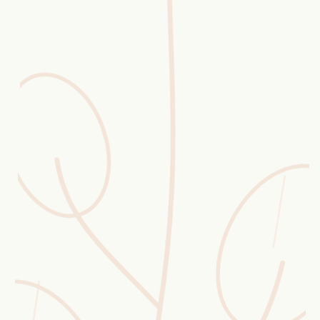
Erntekorb
Sammelkalender
Blüten-Finder
Phänologie-Radar
Vogelstimmen
Gartenplaner
Düngeberater
Challenges