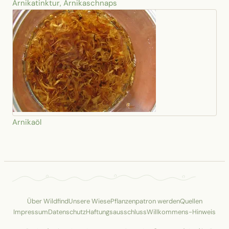
Arnikatinktur, Arnikaschnaps
Arnikaöl
Über Wildfind
Unsere Wiese
Pflanzenpatron werden
Quellen
Impressum
Datenschutz
Haftungsausschluss
Willkommens-Hinweis