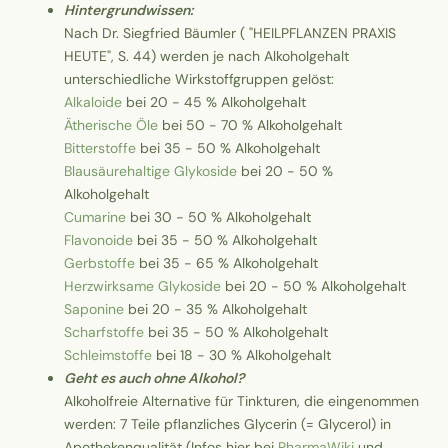
Hintergrundwissen:
Nach Dr. Siegfried Bäumler ( "HEILPFLANZEN PRAXIS
HEUTE", S. 44) werden je nach Alkoholgehalt
unterschiedliche Wirkstoffgruppen gelöst:
Alkaloide
bei 20 - 45 % Alkoholgehalt
Ätherische Öle
bei 50 - 70 % Alkoholgehalt
Bitterstoffe
bei 35 - 50 % Alkoholgehalt
Blausäurehaltige Glykoside
bei 20 - 50 %
Alkoholgehalt
Cumarine
bei 30 - 50 % Alkoholgehalt
Flavonoide
bei 35 - 50 % Alkoholgehalt
Gerbstoffe
bei 35 - 65 % Alkoholgehalt
Herzwirksame Glykoside
bei 20 - 50 % Alkoholgehalt
Saponine
bei 20 - 35 % Alkoholgehalt
Scharfstoffe
bei 35 - 50 % Alkoholgehalt
Schleimstoffe
bei 18 - 30 % Alkoholgehalt
Geht es auch ohne Alkohol?
Alkoholfreie Alternative für Tinkturen, die eingenommen
werden: 7 Teile pflanzliches Glycerin (= Glycerol) in
Apothekenqualität (Infos hier bei
PharmaWiki
und