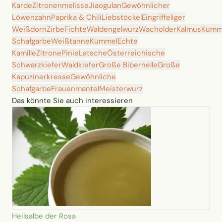
Karde
Zitronenmelisse
Jiaogulan
Gewöhnlicher
Löwenzahn
Paprika & Chili
Liebstöckel
Eingriffeliger
Weißdorn
Zirbe
Fichte
Waldengelwurz
Wacholder
Kalmus
Kümm
Schafgarbe
Weißtanne
Kümmel
Echte
Kamille
Zitrone
Pinie
Latsche
Österreichische
Schwarzkiefer
Waldkiefer
Große Bibernelle
Große
Kapuzinerkresse
Gewöhnliche
Schafgarbe
Frauenmantel
Meisterwurz
Das könnte Sie auch interessieren
Heilsalbe der Rosa