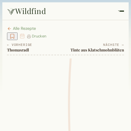
Wildfind
Startseite
Alle Rezepte
Drucken
Pflanzen
← VORHERIGE
NÄCHSTE →
Thomasradl
Tinte aus Klatschmohnblüten
Rezepte
Heilkunde
Garten
Quiz
Suche