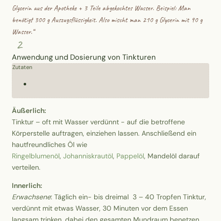
Glycerin aus der Apotheke + 3 Teile abgekochtes Wasser. Beispiel: Man
benötigt 300 g Auszugsflüssigkeit. Also mischt man 210 g Glycerin mit 90 g
Wasser.
“
2
Anwendung und Dosierung von Tinkturen
Zutaten
Äußerlich:
Tinktur – oft mit Wasser verdünnt - auf die betroffene
Körperstelle auftragen, einziehen lassen. Anschließend ein
hautfreundliches Öl wie
Ringelblumenöl
,
Johanniskrautöl
,
Pappelöl
, Mandelöl darauf
verteilen.
Innerlich:
Erwachsene
: Täglich ein- bis dreimal 3 – 40 Tropfen Tinktur,
verdünnt mit etwas Wasser, 30 Minuten vor dem Essen
langsam trinken, dabei den gesamten Mundraum benetzen.