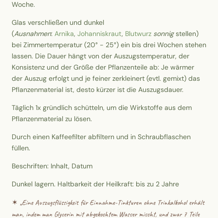
Woche.
Glas verschließen und dunkel
(
Ausnahmen
:
Arnika
,
Johanniskraut
,
Blutwurz
sonnig
stellen)
bei Zimmertemperatur (20° - 25°) ein bis drei Wochen stehen
lassen. Die Dauer hängt von der Auszugstemperatur, der
Konsistenz und der Größe der Pflanzenteile ab: Je wärmer
der Auszug erfolgt und je feiner zerkleinert (evtl. gemixt) das
Pflanzenmaterial ist, desto kürzer ist die Auszugsdauer.
Täglich 1x gründlich schütteln, um die Wirkstoffe aus dem
Pflanzenmaterial zu lösen.
Durch einen Kaffeefilter abfiltern und in Schraubflaschen
füllen.
Beschriften: Inhalt, Datum
Dunkel lagern. Haltbarkeit der Heilkraft: bis zu 2 Jahre
✶ „
Eine Auszugsflüssigkeit für Einnahme-Tinkturen ohne Trinkalkohol erhält
man, indem man Glycerin mit abgekochtem Wasser mischt, und zwar 7 Teile