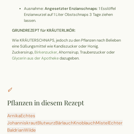
Ausnahme:
Angesetzter Enzianschnaps
: 1 Esslöffel
Enzianwurzel auf 1 Liter Obstschnaps 3 Tage ziehen
lassen.
GRUNDREZEPT für KRÄUTERLIKÖR:
Wie KRÄUTERSCHNAPS, jedoch zu den Pflanzen nach Belieben
eine Süßungsmittel wie Kandiszucker oder Honig,
Zuckersirup,
Birkenzucker
, Ahornsirup, Traubenzucker oder
Glycerin aus der Apotheke
dazugeben.
Pflanzen in diesem Rezept
Arnika
Echtes
Johanniskraut
Blutwurz
Bärlauch
Knoblauch
Mistel
Echter
Baldrian
Wilde