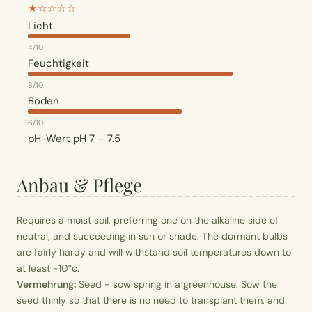
★☆☆☆☆
Licht
4/10
Feuchtigkeit
8/10
Boden
6/10
pH-Wert
pH 7 – 7.5
Anbau & Pflege
Requires a moist soil, preferring one on the alkaline side of
neutral, and succeeding in sun or shade. The dormant bulbs
are fairly hardy and will withstand soil temperatures down to
at least -10°c.
Vermehrung:
Seed - sow spring in a greenhouse. Sow the
seed thinly so that there is no need to transplant them, and