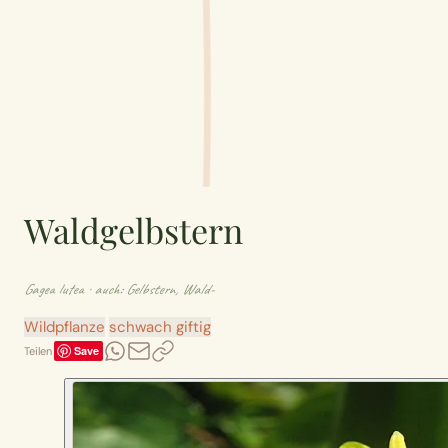
Waldgelbstern
Gagea lutea
· auch: Gelbstern, Wald-
Wildpflanze
schwach giftig
Save
Teilen