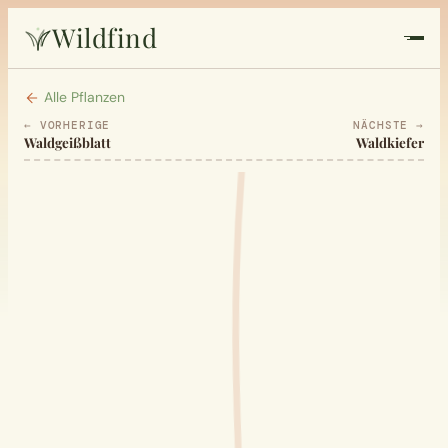
Wildfind
Startseite
Alle Pflanzen
← VORHERIGE
NÄCHSTE →
Waldgeißblatt
Waldkiefer
Pflanzen
Rezepte
Heilkunde
Garten
Quiz
Suche