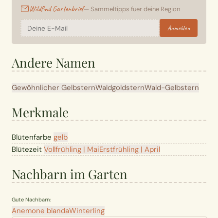
Wildfind Gartenbrief
— Sammeltipps fuer deine Region
Anmelden
Andere Namen
Gewöhnlicher Gelbstern
Waldgoldstern
Wald-Gelbstern
Merkmale
Blütenfarbe
gelb
Blütezeit
Vollfrühling | Mai
Erstfrühling | April
Nachbarn im Garten
Gute Nachbarn:
Anemone blanda
Winterling