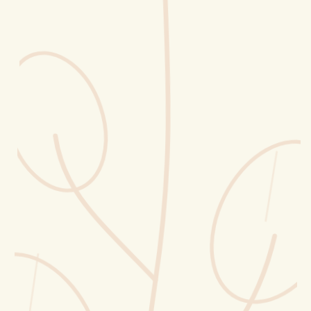
Erntekorb
Sammelkalender
Blüten-Finder
Phänologie-Radar
Vogelstimmen
Gartenplaner
Düngeberater
Challenges