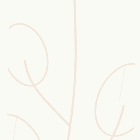
Erntekorb
Sammelkalender
Blüten-Finder
Phänologie-Radar
Vogelstimmen
Gartenplaner
Düngeberater
Challenges