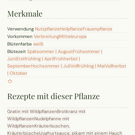
Merkmale
Verwendung
Nutzpflanze
Heilpflanze
Frauenpflanze
Vorkommen
Verbreitung
Mitteleuropa
Blütenfarbe
weiß
Blütezeit
Spätsommer | August
Frühsommer |
Juni
Erstfrühling | April
Frühherbst |
September
Hochsommer | Juli
Vollfrühling | Mai
Vollherbst
| Oktober
Rezepte mit dieser Pflanze
Gratin mit Wildpflanzen
Brotkranz mit
Wildpflanzen
Nudelpfanne mit
Wildpflanzen
Kräuterbuschen,
Kräuterbüschel
Joghurtsauce, pikant mit einem Hauch