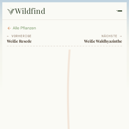
Wildfind
Startseite
Alle Pflanzen
← VORHERIGE
NÄCHSTE →
Weiße Resede
Weiße Waldhyazinthe
Pflanzen
Rezepte
Heilkunde
Garten
Quiz
Suche