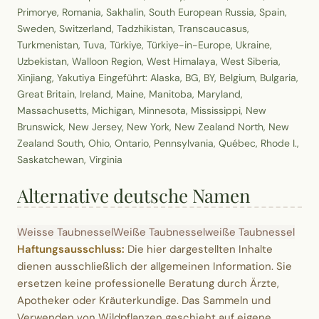
Primorye, Romania, Sakhalin, South European Russia, Spain,
Sweden, Switzerland, Tadzhikistan, Transcaucasus,
Turkmenistan, Tuva, Türkiye, Türkiye-in-Europe, Ukraine,
Uzbekistan, Walloon Region, West Himalaya, West Siberia,
Xinjiang, Yakutiya Eingeführt: Alaska, BG, BY, Belgium, Bulgaria,
Great Britain, Ireland, Maine, Manitoba, Maryland,
Massachusetts, Michigan, Minnesota, Mississippi, New
Brunswick, New Jersey, New York, New Zealand North, New
Zealand South, Ohio, Ontario, Pennsylvania, Québec, Rhode I.,
Saskatchewan, Virginia
Alternative deutsche Namen
Weisse Taubnessel
Weiße Taubnessel
weiße Taubnessel
Haftungsausschluss:
Die hier dargestellten Inhalte
dienen ausschließlich der allgemeinen Information. Sie
ersetzen keine professionelle Beratung durch Ärzte,
Apotheker oder Kräuterkundige. Das Sammeln und
Verwenden von Wildpflanzen geschieht auf eigene