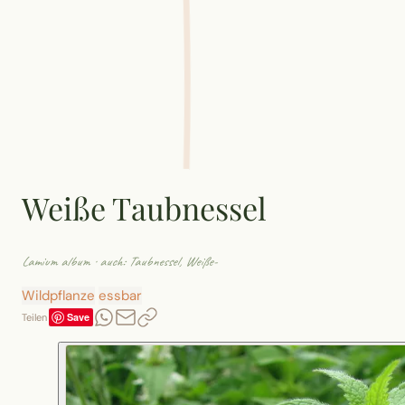
Weiße Taubnessel
Lamium album
· auch: Taubnessel, Weiße-
Wildpflanze
essbar
Save
Teilen