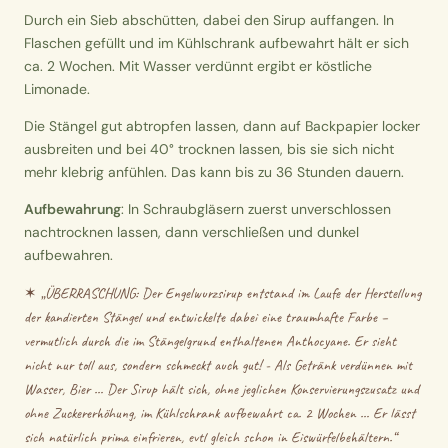
Durch ein Sieb abschütten, dabei den Sirup auffangen. In
Flaschen gefüllt und im Kühlschrank aufbewahrt hält er sich
ca. 2 Wochen. Mit Wasser verdünnt ergibt er köstliche
Limonade.
Die Stängel gut abtropfen lassen, dann auf Backpapier locker
ausbreiten und bei 40° trocknen lassen, bis sie sich nicht
mehr klebrig anfühlen. Das kann bis zu 36 Stunden dauern.
Aufbewahrung
: In Schraubgläsern zuerst unverschlossen
nachtrocknen lassen, dann verschließen und dunkel
aufbewahren.
✶ „
ÜBERRASCHUNG: Der Engelwurzsirup entstand im Laufe der Herstellung
der kandierten Stängel und entwickelte dabei eine traumhafte Farbe –
vermutlich durch die im Stängelgrund enthaltenen Anthocyane. Er sieht
nicht nur toll aus, sondern schmeckt auch gut! - Als Getränk verdünnen mit
Wasser, Bier … Der Sirup hält sich, ohne jeglichen Konservierungszusatz und
ohne Zuckererhöhung, im Kühlschrank aufbewahrt ca. 2 Wochen … Er lässt
sich natürlich prima einfrieren, evtl gleich schon in Eiswürfelbehältern.
“