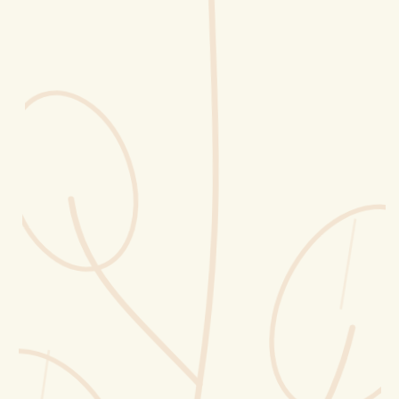
Erntekorb
Sammelkalender
Blüten-Finder
Phänologie-Radar
Vogelstimmen
Gartenplaner
Düngeberater
Challenges