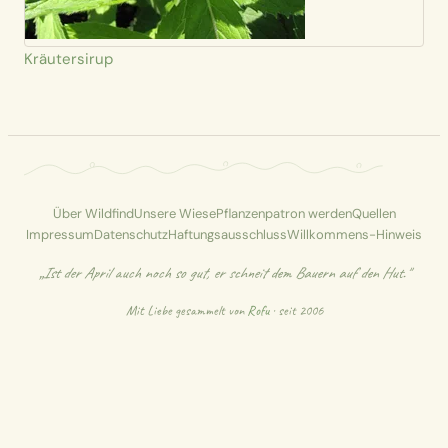
Kräutersirup
Über Wildfind
Unsere Wiese
Pflanzenpatron werden
Quellen
Impressum
Datenschutz
Haftungsausschluss
Willkommens-Hinweis
„Ist der April auch noch so gut, er schneit dem Bauern auf den Hut."
Mit Liebe gesammelt von
Rofu
· seit 2006