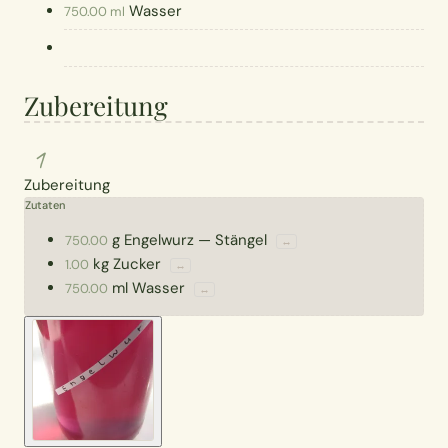
Wasser
750.00 ml
Zubereitung
1
Zubereitung
Zutaten
g
Engelwurz
—
Stängel
750.00
↔
kg
Zucker
1.00
↔
ml
Wasser
750.00
↔