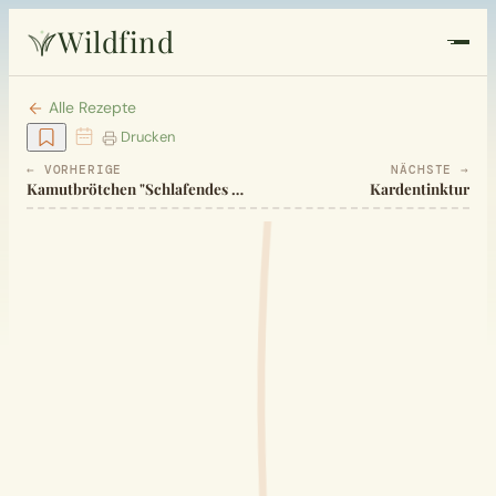
Wildfind
Startseite
Alle Rezepte
Drucken
Pflanzen
← VORHERIGE
NÄCHSTE →
Kamutbrötchen "Schlafendes Füchslein"
Kardentinktur
Rezepte
Heilkunde
Garten
Quiz
Suche