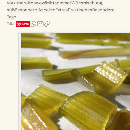
vorzubereiten
wow!
Mittsommer
Würzmischung,
süß
Besondere Aspekte
Extras
Praktisches
Besondere
Tage
Save
Teilen