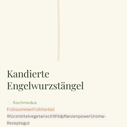
Kandierte
Engelwurzstängel
Kochmodus
Frühsommer
Frühherbst
Würzmittel
vegetarisch
Wildpflanzenpower
Uroma-
Rezepte
gut