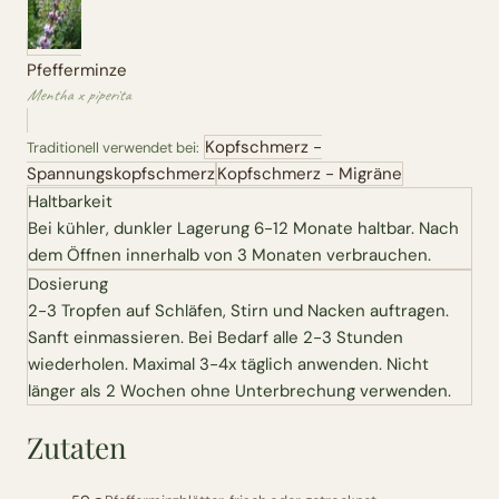
Erntekorb
Pfefferminze
Sammelkalender
Mentha x piperita
Kopfschmerz -
Blüten-Finder
Traditionell verwendet bei:
Spannungskopfschmerz
Kopfschmerz - Migräne
Haltbarkeit
Phänologie-Radar
Bei kühler, dunkler Lagerung 6-12 Monate haltbar. Nach
dem Öffnen innerhalb von 3 Monaten verbrauchen.
Vogelstimmen
Dosierung
2-3 Tropfen auf Schläfen, Stirn und Nacken auftragen.
Gartenplaner
Sanft einmassieren. Bei Bedarf alle 2-3 Stunden
wiederholen. Maximal 3-4x täglich anwenden. Nicht
Düngeberater
länger als 2 Wochen ohne Unterbrechung verwenden.
Zutaten
Challenges