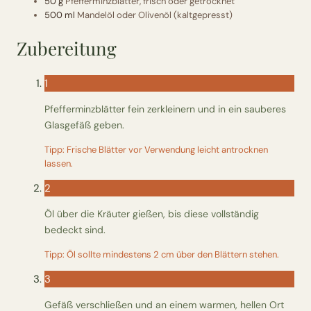
50 g
Pfefferminzblätter, frisch oder getrocknet
Wusstest du?
500 ml
Mandelöl oder Olivenöl (kaltgepresst)
Zubereitung
Sammlungen
Selber machen
1
Pfefferminzblätter fein zerkleinern und in ein sauberes
Glossar
Glasgefäß geben.
Tipp: Frische Blätter vor Verwendung leicht antrocknen
lassen.
2
Öl über die Kräuter gießen, bis diese vollständig
bedeckt sind.
Tipp: Öl sollte mindestens 2 cm über den Blättern stehen.
3
Gefäß verschließen und an einem warmen, hellen Ort