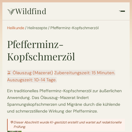
Wildfind
Startseite
Heilkunde
/
Heilrezepte
/
Pfefferminz-Kopfschmerzöl
Pfefferminz-
Pflanzen
Kopfschmerzöl
Rezepte
🫒 Ölauszug (Mazerat)
Zubereitungszeit: 15 Minuten.
Heilkunde
Auszugszeit: 10-14 Tage.
Ein traditionelles Pfefferminz-Kopfschmerzöl zur äußerlichen
Garten
Anwendung. Das Ölauszug-Mazerat lindert
Spannungskopfschmerzen und Migräne durch die kühlende
Quiz
und schmerzstillende Wirkung der Pfefferminze.
💬
Dieser Abschnitt wurde KI-gestützt erstellt und wartet auf redaktionelle
Suche
Prüfung.