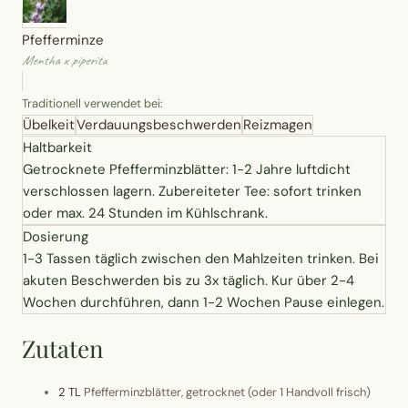
Erntekorb
Pfefferminze
Mentha x piperita
Sammelkalender
Traditionell verwendet bei:
Blüten-Finder
Übelkeit
Verdauungsbeschwerden
Reizmagen
Haltbarkeit
Getrocknete Pfefferminzblätter: 1-2 Jahre luftdicht
Phänologie-Radar
verschlossen lagern. Zubereiteter Tee: sofort trinken
oder max. 24 Stunden im Kühlschrank.
Vogelstimmen
Dosierung
1-3 Tassen täglich zwischen den Mahlzeiten trinken. Bei
Gartenplaner
akuten Beschwerden bis zu 3x täglich. Kur über 2-4
Wochen durchführen, dann 1-2 Wochen Pause einlegen.
Düngeberater
Zutaten
Challenges
2 TL
Pfefferminzblätter, getrocknet (oder 1 Handvoll frisch)