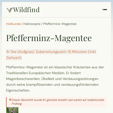
Wildfind
Startseite
Heilkunde
/
Heilrezepte
/
Pfefferminz-Magentee
Pfefferminz-Magentee
Pflanzen
Rezepte
☕ Tee (Aufguss)
Zubereitungszeit: 15 Minuten (inkl.
Ziehzeit)
Heilkunde
Pfefferminz-Magentee ist ein klassischer Kräutertee aus der
Traditionellen Europäischen Medizin. Er lindert
Garten
Magenbeschwerden, Übelkeit und Verdauungsstörungen
durch seine krampflösenden und verdauungsfördernden
Eigenschaften.
Quiz
💬
Dieser Abschnitt wurde KI-gestützt erstellt und wartet auf redaktionelle
Prüfung.
Suche