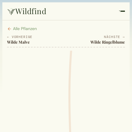
Wildfind
Startseite
Alle Pflanzen
← VORHERIGE
NÄCHSTE →
Wilde Malve
Wilde Ringelblume
Pflanzen
Rezepte
Heilkunde
Garten
Quiz
Suche