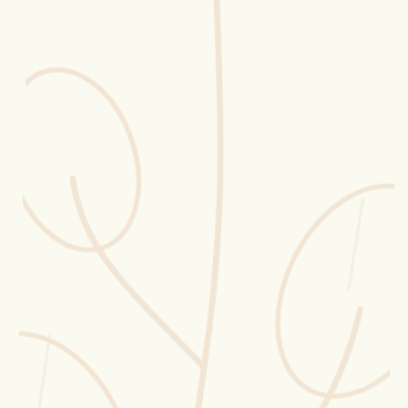
Erntekorb
Sammelkalender
Blüten-Finder
Phänologie-Radar
Vogelstimmen
Gartenplaner
Düngeberater
Challenges