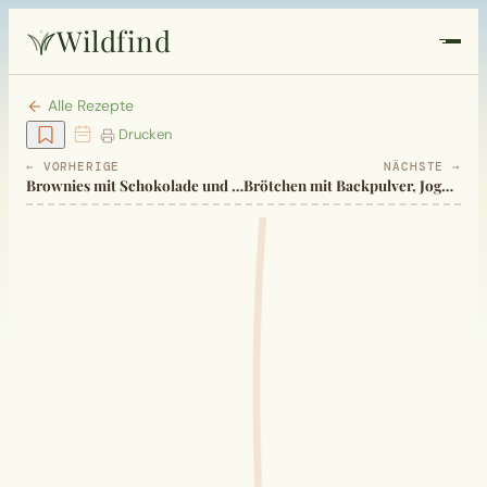
Wildfind
Startseite
Alle Rezepte
Drucken
Pflanzen
← VORHERIGE
NÄCHSTE →
Brownies mit Schokolade und Roter Bete
Brötchen mit Backpulver, Joghurt
Rezepte
Heilkunde
Garten
Quiz
Suche