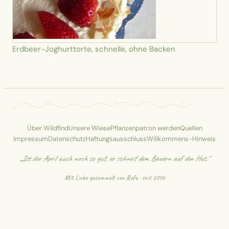
Erdbeer-Joghurttorte, schnelle, ohne Backen
Über Wildfind
Unsere Wiese
Pflanzenpatron werden
Quellen
Impressum
Datenschutz
Haftungsausschluss
Willkommens-Hinweis
„Ist der April auch noch so gut, er schneit dem Bauern auf den Hut."
Mit Liebe gesammelt von
Rofu
· seit 2006