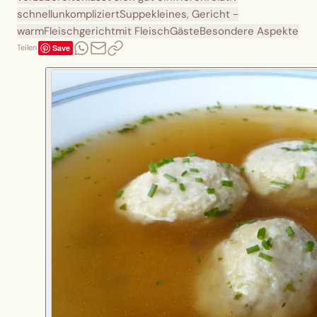
schnell
unkompliziert
Suppe
kleines, Gericht -
warm
Fleischgericht
mit Fleisch
Gäste
Besondere Aspekte
Save
Teilen