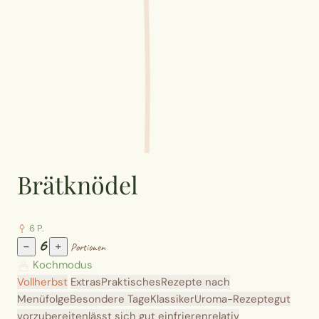
Brätknödel
6 P.
6
−
+
Portionen
Kochmodus
Vollherbst
Extras
Praktisches
Rezepte nach
Menüfolge
Besondere Tage
Klassiker
Uroma-Rezepte
gut
vorzubereiten
lässt sich gut einfrieren
relativ