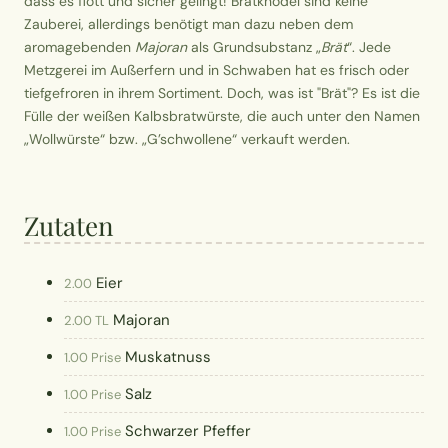
dass es flott und sicher gelingt! Brätknödel sind keine
Zauberei, allerdings benötigt man dazu neben dem
aromagebenden
Majoran
als Grundsubstanz „
Brät
“. Jede
Metzgerei im Außerfern und in Schwaben hat es frisch oder
tiefgefroren in ihrem Sortiment. Doch, was ist "Brät"? Es ist die
Fülle der weißen Kalbsbratwürste, die auch unter den Namen
„Wollwürste“ bzw. „G’schwollene“ verkauft werden.
Zutaten
Eier
2.00
Majoran
2.00 TL
Muskatnuss
1.00 Prise
Salz
1.00 Prise
Schwarzer Pfeffer
1.00 Prise