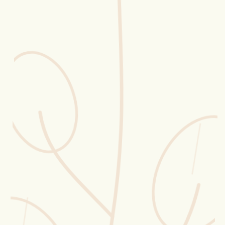
Erntekorb
Sammelkalender
Blüten-Finder
Phänologie-Radar
Vogelstimmen
Gartenplaner
Düngeberater
Challenges