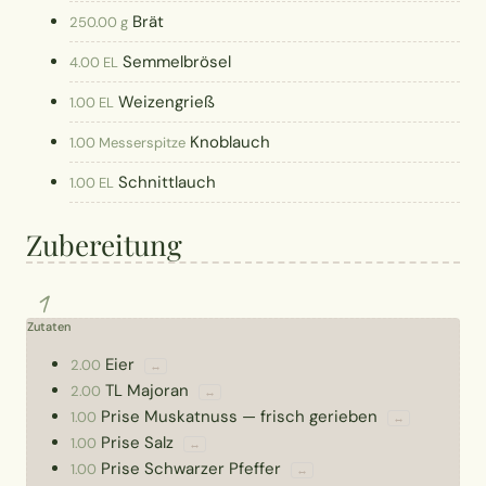
Brät
250.00 g
Semmelbrösel
4.00 EL
Weizengrieß
1.00 EL
Knoblauch
1.00 Messerspitze
Schnittlauch
1.00 EL
Zubereitung
1
Zutaten
Eier
2.00
↔
TL
Majoran
2.00
↔
Prise
Muskatnuss
—
frisch gerieben
1.00
↔
Prise
Salz
1.00
↔
Prise
Schwarzer Pfeffer
1.00
↔