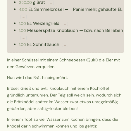
g
Brät
250.00
↔
EL
Semmelbrösel
—
= Paniermehl; gehäufte EL
4.00
↔
EL
Weizengrieß
1.00
↔
Messerspitze
Knoblauch
—
bzw. nach Belieben
1.00
↔
EL
Schnittlauch
1.00
↔
In einer Schüssel mit einem Schneebesen (Quirl) die Eier mit
den Gewürzen verquirlen.
Nun wird das Brät hineingerührt.
Brösel, Grieß und evtl. Knoblauch mit einem Kochlöffel
gründlich unterrühren. Der Teig soll weich sein, wodurch sich
die Brätknödel später im Wasser zwar etwas unregelmäßig
gebärden, aber saftig-locker bleiben!
In einem Topf so viel Wasser zum Kochen bringen, dass die
Knödel darin schwimmen können und los geht’s: