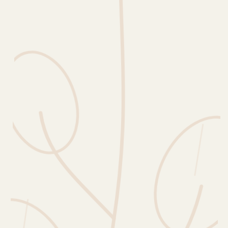
Erntekorb
Sammelkalender
Blüten-Finder
Phänologie-Radar
Vogelstimmen
Gartenplaner
Düngeberater
Challenges