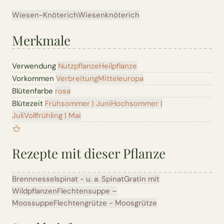
Wiesen-Knöterich
Wiesenknöterich
Merkmale
Verwendung
Nutzpflanze
Heilpflanze
Vorkommen
Verbreitung
Mitteleuropa
Blütenfarbe
rosa
Blütezeit
Frühsommer | Juni
Hochsommer |
Juli
Vollfrühling | Mai
Rezepte mit dieser Pflanze
Brennnesselspinat - u. a. Spinat
Gratin mit
Wildpflanzen
Flechtensuppe –
Moossuppe
Flechtengrütze - Moosgrütze