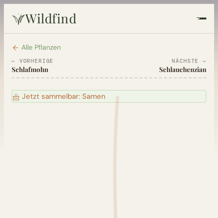
Wildfind
Startseite
Alle Pflanzen
← VORHERIGE
NÄCHSTE →
Schlafmohn
Schlauchenzian
Pflanzen
Jetzt sammelbar: Samen
Rezepte
Heilkunde
Garten
Quiz
Suche