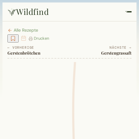
Wildfind
Startseite
Alle Rezepte
Drucken
Pflanzen
← VORHERIGE
NÄCHSTE →
Gerstenbrötchen
Gerstengrassaft
Rezepte
Heilkunde
Garten
Quiz
Suche