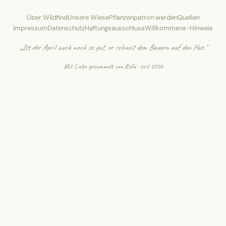
Über Wildfind
Unsere Wiese
Pflanzenpatron werden
Quellen
Impressum
Datenschutz
Haftungsausschluss
Willkommens-Hinweis
„Ist der April auch noch so gut, er schneit dem Bauern auf den Hut."
Mit Liebe gesammelt von
Rofu
· seit 2006