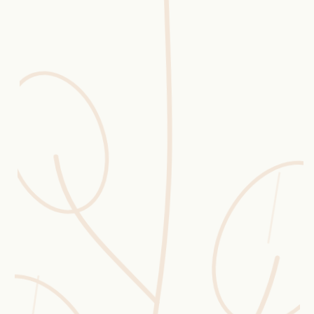
Erntekorb
Sammelkalender
Blüten-Finder
Phänologie-Radar
Vogelstimmen
Gartenplaner
Düngeberater
Challenges