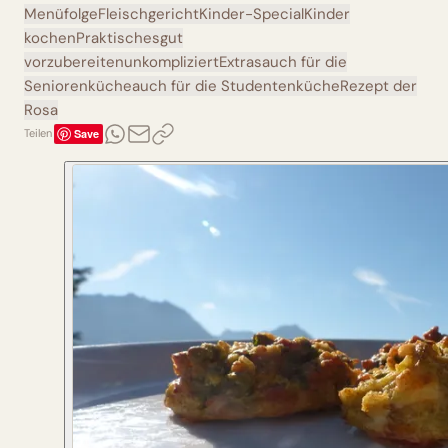
Menüfolge
Fleischgericht
Kinder-Special
Kinder
kochen
Praktisches
gut
vorzubereiten
unkompliziert
Extras
auch für die
Seniorenküche
auch für die Studentenküche
Rezept der
Rosa
Save
Teilen