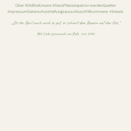
Über Wildfind
Unsere Wiese
Pflanzenpatron werden
Quellen
Impressum
Datenschutz
Haftungsausschluss
Willkommens-Hinweis
„Ist der April auch noch so gut, er schneit dem Bauern auf den Hut."
Mit Liebe gesammelt von
Rofu
· seit 2006