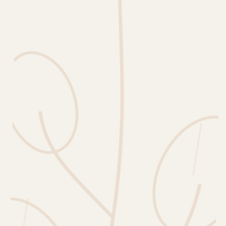
Erntekorb
Sammelkalender
Blüten-Finder
Phänologie-Radar
Vogelstimmen
Gartenplaner
Düngeberater
Challenges