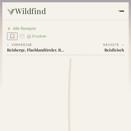
Wildfind
Startseite
Alle Rezepte
Drucken
Pflanzen
← VORHERIGE
NÄCHSTE →
Reisberge, Flachlandtiroler, Reisvulkane
Reisfleisch
Rezepte
Heilkunde
Garten
Quiz
Suche