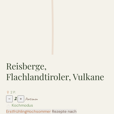
Reisberge,
Flachlandtiroler, Vulkane
2 P.
2
−
+
Portionen
Kochmodus
Erstfrühling
Hochsommer
Rezepte nach