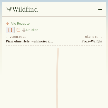
Wildfind
Startseite
Alle Rezepte
Drucken
Pflanzen
← VORHERIGE
NÄCHSTE →
Pizza ohne Hefe, wahlweise glutenfrei
Pizza-Waffeln
Rezepte
Heilkunde
Garten
Quiz
Suche