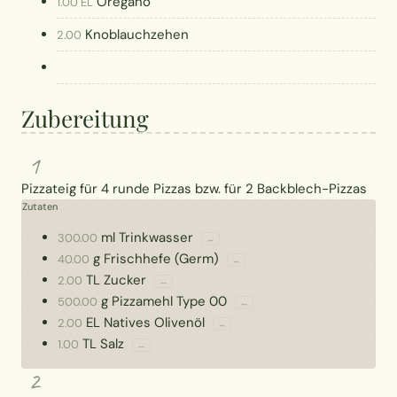
Oregano
1.00 EL
Knoblauchzehen
2.00
Zubereitung
1
Pizzateig für 4 runde Pizzas bzw. für 2 Backblech-Pizzas
Zutaten
ml
Trinkwasser
300.00
↔
g
Frischhefe (Germ)
40.00
↔
TL
Zucker
2.00
↔
g
Pizzamehl Type 00
500.00
↔
EL
Natives Olivenöl
2.00
↔
TL
Salz
1.00
↔
2