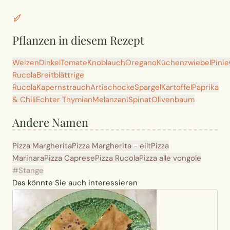
Pflanzen in diesem Rezept
Weizen
Dinkel
Tomate
Knoblauch
Oregano
Küchenzwiebel
Pinie
Rucola
Breitblättrige
Rucola
Kapernstrauch
Artischocke
Spargel
Kartoffel
Paprika
& Chili
Echter Thymian
Melanzani
Spinat
Olivenbaum
Andere Namen
Pizza Margherita
Pizza Margherita - eilt
Pizza
Marinara
Pizza Caprese
Pizza Rucola
Pizza alle vongole
#Stange
Das könnte Sie auch interessieren