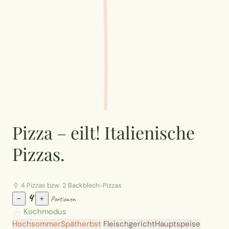
Pizza – eilt! Italienische
Pizzas.
4 Pizzas bzw. 2 Backblech-Pizzas
4
−
+
Portionen
Kochmodus
Hochsommer
Spätherbst
Fleischgericht
Hauptspeise