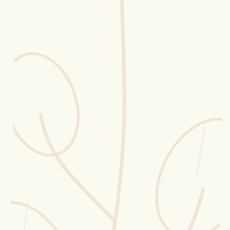
Erntekorb
Sammelkalender
Blüten-Finder
Phänologie-Radar
Vogelstimmen
Gartenplaner
Düngeberater
Challenges