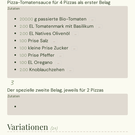
Pizza-Tomatensauce für 4 Pizzas als erster Belag
Zutaten
g
passierte Bio-Tomaten
200.00
↔
EL
Tomatenmark mit Basilikum
2.00
↔
EL
Natives Olivenöl
2.00
↔
Prise
Salz
1.00
↔
kleine Prise
Zucker
1.00
↔
Prise
Pfeffer
1.00
↔
EL
Oregano
1.00
↔
Knoblauchzehen
2.00
↔
3
Der spezielle zweite Belag, jeweils für 2 Pizzas
Zutaten
Variationen
(24)