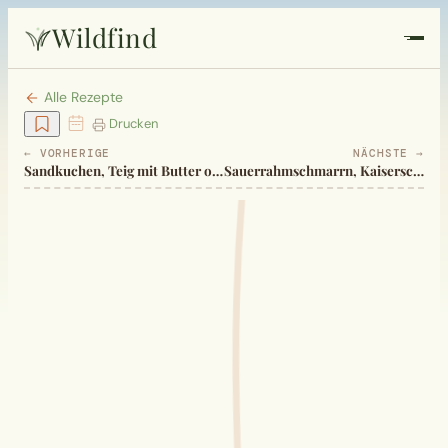
Wildfind
Startseite
Alle Rezepte
Drucken
Pflanzen
← VORHERIGE
NÄCHSTE →
Sandkuchen, Teig mit Butter oder Öl
Sauerrahmschmarrn, Kaiserschmarrn
Rezepte
Heilkunde
Garten
Quiz
Suche