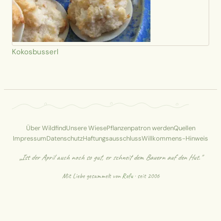
Kokosbusserl
Über Wildfind
Unsere Wiese
Pflanzenpatron werden
Quellen
Impressum
Datenschutz
Haftungsausschluss
Willkommens-Hinweis
„Ist der April auch noch so gut, er schneit dem Bauern auf den Hut."
Mit Liebe gesammelt von
Rofu
· seit 2006