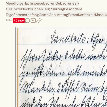
Menüfolge
Nachspeise
Backen
Gebackenes -
süß
Torte
Blechkuchen
Teig
Rührteig
Besondere
Tage
Sommeranfang
Gäste
Geburtstag
Extras
Kaffeezeit
Klassik
Save
Teilen