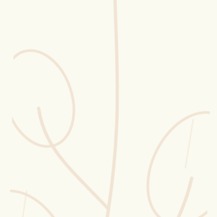
Erntekorb
Sammelkalender
Blüten-Finder
Phänologie-Radar
Vogelstimmen
Gartenplaner
Düngeberater
Challenges