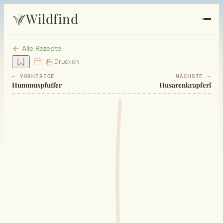
Wildfind
Startseite
Alle Rezepte
Drucken
Pflanzen
← VORHERIGE
NÄCHSTE →
Hummuspfuffer
Husarenkrapferl
Rezepte
Heilkunde
Garten
Quiz
Suche