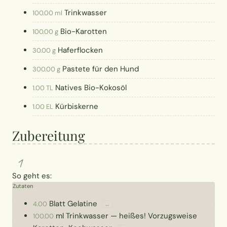
Trinkwasser
100.00 ml
Bio-Karotten
100.00 g
Haferflocken
30.00 g
Pastete für den Hund
300.00 g
Natives Bio-Kokosöl
1.00 TL
Kürbiskerne
1.00 EL
Zubereitung
1
So geht es:
Zutaten
Blatt
Gelatine
4.00
↔
ml
Trinkwasser
—
heißes! Vorzugsweise
100.00