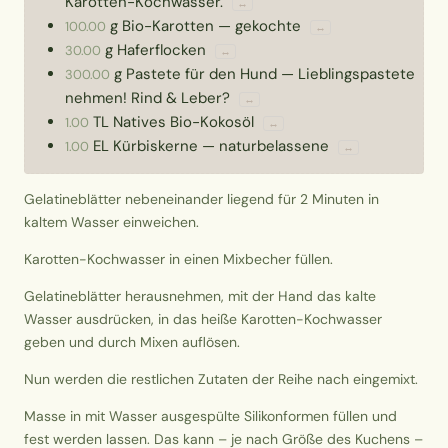
Karotten-Kochwasser.
↔
g
Bio-Karotten
—
gekochte
100.00
↔
g
Haferflocken
30.00
↔
g
Pastete für den Hund
—
Lieblingspastete
300.00
nehmen! Rind & Leber?
↔
TL
Natives Bio-Kokosöl
1.00
↔
EL
Kürbiskerne
—
naturbelassene
1.00
↔
Gelatineblätter nebeneinander liegend für 2 Minuten in
kaltem Wasser einweichen.
Karotten-Kochwasser in einen Mixbecher füllen.
Gelatineblätter herausnehmen, mit der Hand das kalte
Wasser ausdrücken, in das heiße Karotten-Kochwasser
geben und durch Mixen auflösen.
Nun werden die restlichen Zutaten der Reihe nach eingemixt.
Masse in mit Wasser ausgespülte Silikonformen füllen und
fest werden lassen. Das kann – je nach Größe des Kuchens –