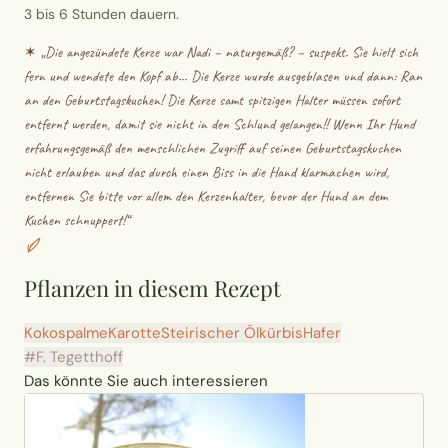
3 bis 6 Stunden dauern.
✶ „
Die angezündete Kerze war Nadi – naturgemäß? – suspekt. Sie hielt sich
fern und wendete den Kopf ab… Die Kerze wurde ausgeblasen und dann: Ran
an den Geburtstagskuchen! Die Kerze samt spitzigen Halter müssen sofort
entfernt werden, damit sie nicht in den Schlund gelangen!! Wenn Ihr Hund
erfahrungsgemäß den menschlichen Zugriff auf seinen Geburtstagskuchen
nicht erlauben und das durch einen Biss in die Hand klarmachen wird,
entfernen Sie bitte vor allem den Kerzenhalter, bevor der Hund an dem
Kuchen schnuppert!
“
Pflanzen in diesem Rezept
Kokospalme
Karotte
Steirischer Ölkürbis
Hafer
#F. Tegetthoff
Das könnte Sie auch interessieren