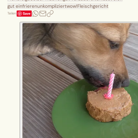
gut einfrieren
unkompliziert
wow!
Fleischgericht
Save
Teilen