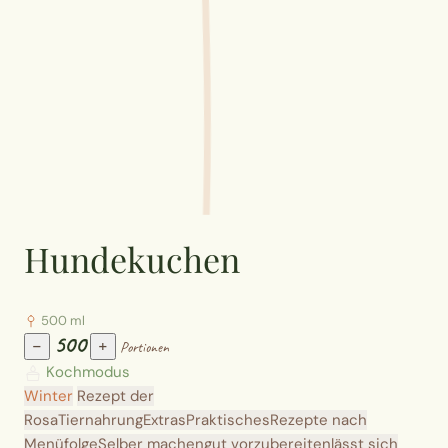
Hundekuchen
500 ml
500
−
+
Portionen
Kochmodus
Winter
Rezept der
Rosa
Tiernahrung
Extras
Praktisches
Rezepte nach
Menüfolge
Selber machen
gut vorzubereiten
lässt sich