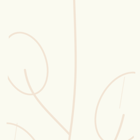
Erntekorb
Sammelkalender
Blüten-Finder
Phänologie-Radar
Vogelstimmen
Gartenplaner
Düngeberater
Challenges