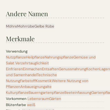
Andere Namen
Möhre
Mohrrübe
Gelbe Rübe
Merkmale
Verwendung
Nutzpflanze
Heilpflanze
Nahrungspflanze
Gemüse und
Salat
Verzehrtauglichkeit
Einfrieren
Einmachen
Entsaften
Genussnahrung
Kochen
Lager
und Samenhandel
Technische
Nutzung
Farbstoff
Kosmetik
Weitere Nutzung von
Pflanzen
Anbaueignung
alte
Kulturpflanze
Bauerngartenpflanze
Beeteinfassung
Gartenpfl
Vorkommen
Lebensraum
Gärten
Blütenfarbe
weiß