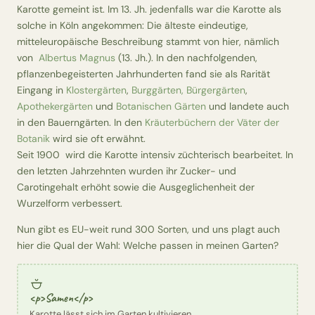
Karotte gemeint ist. Im 13. Jh. jedenfalls war die Karotte als
solche in Köln angekommen: Die älteste eindeutige,
mitteleuropäische Beschreibung stammt von hier, nämlich
von
Albertus Magnus
(13. Jh.). In den nachfolgenden,
pflanzenbegeisterten Jahrhunderten fand sie als Rarität
Eingang in
Klostergärten
,
Burggärten, Bürgergärten
,
Apothekergärten
und
Botanischen Gärten
und landete auch
in den Bauerngärten. In den
Kräuterbüchern der Väter der
Botanik
wird sie oft erwähnt.
Seit 1900 wird die Karotte intensiv züchterisch bearbeitet. In
den letzten Jahrzehnten wurden ihr Zucker- und
Carotingehalt erhöht sowie die Ausgeglichenheit der
Wurzelform verbessert.
Nun gibt es EU-weit rund 300 Sorten, und uns plagt auch
hier die Qual der Wahl: Welche passen in meinen Garten?
<p>Samen</p>
Karotte lässt sich im Garten kultivieren.