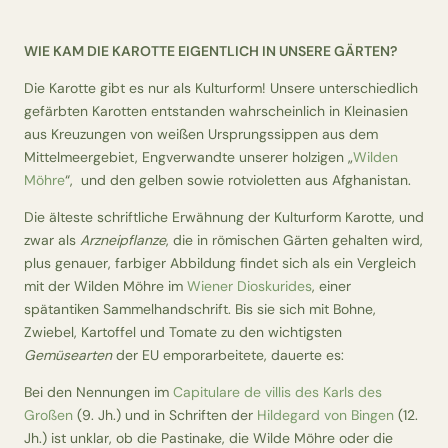
WIE KAM DIE KAROTTE EIGENTLICH IN UNSERE GÄRTEN?
Die Karotte gibt es nur als Kulturform! Unsere unterschiedlich
gefärbten Karotten entstanden wahrscheinlich in Kleinasien
aus Kreuzungen von weißen Ursprungssippen aus dem
Mittelmeergebiet, Engverwandte unserer holzigen „
Wilden
Möhre
“, und den gelben sowie rotvioletten aus Afghanistan.
Die älteste schriftliche Erwähnung der Kulturform Karotte, und
zwar als
Arzneipflanze
, die in römischen Gärten gehalten wird,
plus genauer, farbiger Abbildung findet sich als ein Vergleich
mit der Wilden Möhre im
Wiener Dioskurides
, einer
spätantiken Sammelhandschrift. Bis sie sich mit Bohne,
Zwiebel, Kartoffel und Tomate zu den wichtigsten
Gemüsearten
der EU emporarbeitete, dauerte es:
Bei den Nennungen im
Capitulare de villis des Karls des
Großen
(9. Jh.) und in Schriften der
Hildegard von Bingen
(12.
Jh.) ist unklar, ob die Pastinake, die Wilde Möhre oder die