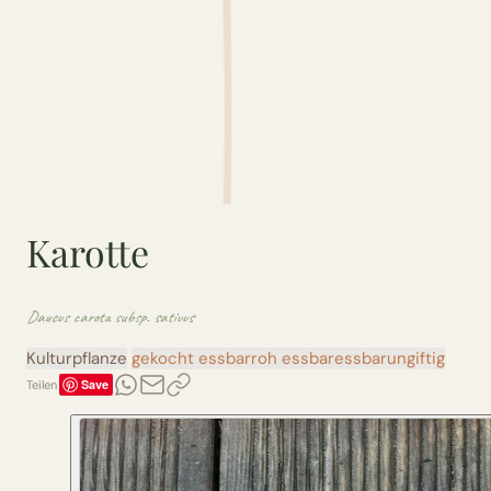
Karotte
Daucus carota subsp. sativus
Kulturpflanze
gekocht essbar
roh essbar
essbar
ungiftig
Save
Teilen