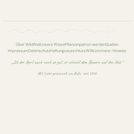
Über Wildfind
Unsere Wiese
Pflanzenpatron werden
Quellen
Impressum
Datenschutz
Haftungsausschluss
Willkommens-Hinweis
„Ist der April auch noch so gut, er schneit dem Bauern auf den Hut."
Mit Liebe gesammelt von
Rofu
· seit 2006