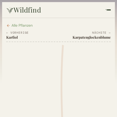
Wildfind
Startseite
Alle Pflanzen
← VORHERIGE
NÄCHSTE →
Karfiol
Karpatenglockenblume
Pflanzen
Rezepte
Heilkunde
Garten
Quiz
Suche