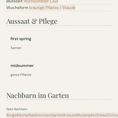
Blütezeit
Hochsommer | Juli
Wuchsform
krautige Pflanze / Staude
Aussaat & Pflege
first spring
Samen
midsummer
ganze Pflanze
Nachbarn im Garten
Gute Nachbarn:
Ringelblume
Radieschen
Gartenkresse
Blutampfer
Erbse
Zicho