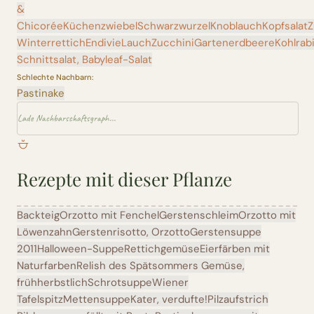
&
Chicorée
Küchenzwiebel
Schwarzwurzel
Knoblauch
Kopfsalat
Z
Winterrettich
Endivie
Lauch
Zucchini
Gartenerdbeere
Kohlrab
Schnittsalat, Babyleaf-Salat
Schlechte Nachbarn:
Pastinake
Lade Nachbarschaftsgraph...
Rezepte mit dieser Pflanze
Backteig
Orzotto mit Fenchel
Gerstenschleim
Orzotto mit
Löwenzahn
Gerstenrisotto, Orzotto
Gerstensuppe
2011
Halloween-Suppe
Rettichgemüse
Eierfärben mit
Naturfarben
Relish des Spätsommers
Gemüse,
frühherbstlich
Schrotsuppe
Wiener
Tafelspitz
Mettensuppe
Kater, verdufte!
Pilzaufstrich