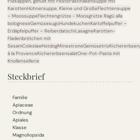
Pilzkappen, gefüllt mit Pesto
Pastinakensuppe mit
Karotten
Hühnersuppe, Kleine und Große
Flechtensuppe
– Moossuppe
Flechtengrütze - Moosgrütze
Ragù alla
bolognese
Gemüsesugo
Hundekuchen
Kartoffelpuffer –
Erdäpfelpuffer – Reiberdatschi
Lasagne
Karotten-
Fladenbrötchen mit
Sesam
Coleslaw
Hotdog
Minestrone
Gemüsetrio
Kichererbse
à la Provence
Kichererbsensalat
One-Pot-Pasta mit
Knollensellerie
Steckbrief
Familie
Apiaceae
Ordnung
Apiales
Klasse
Magnoliopsida