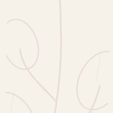
Erntekorb
Sammelkalender
Blüten-Finder
Phänologie-Radar
Vogelstimmen
Gartenplaner
Düngeberater
Challenges