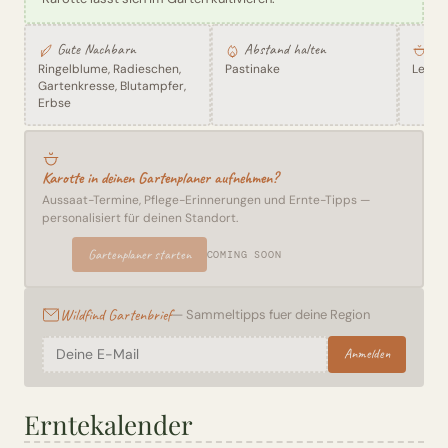
Gute Nachbarn
Abstand halten
St
Ringelblume, Radieschen,
Pastinake
Leben
Gartenkresse, Blutampfer,
Erbse
Karotte in deinen Gartenplaner aufnehmen?
Aussaat-Termine, Pflege-Erinnerungen und Ernte-Tipps —
personalisiert für deinen Standort.
Gartenplaner starten
COMING SOON
Wildfind Gartenbrief
— Sammeltipps fuer deine Region
Anmelden
Erntekalender