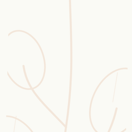
Erntekorb
Sammelkalender
Blüten-Finder
Phänologie-Radar
Vogelstimmen
Gartenplaner
Düngeberater
Challenges