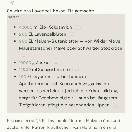
1
So wird das Lavendel-Kokos-Eis gemacht:
Zutaten
ml
Bio-Kokosmilch
400.00
↔
EL
Lavendelblüten
2.00
↔
EL
Malven-Blütenblätter
—
von Wilder Malve,
3.00
Mauretanischer Malve oder Schwarzer Stockrose
↔
g
Zucker
100.00
↔
ml
Sojagurt Vanille
125.00
↔
EL
Glycerin
—
pflanzliches in
1.00
Apothekenqualität. Kann auch weggelassen
werden, es verfeinert jedoch die Kristallbildung,
sorgt für Geschmeidigkeit – auch bei längerem
Tiefgefrieren, pflegt die naschenden Lippen.
↔
Kokosmilch mit 1,5 EL Lavendelblüten, mit Malvenblüten und
Zucker unter Rühren 1x aufkochen, vom Herd nehmen und