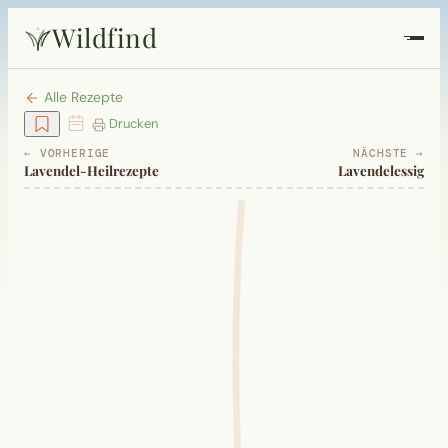
Wildfind
Startseite
Alle Rezepte
Drucken
Pflanzen
← VORHERIGE
NÄCHSTE →
Lavendel-Heilrezepte
Lavendelessig
Rezepte
Heilkunde
Garten
Quiz
Suche