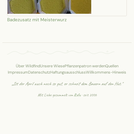
Badezusatz mit Meisterwurz
Über Wildfind
Unsere Wiese
Pflanzenpatron werden
Quellen
Impressum
Datenschutz
Haftungsausschluss
Willkommens-Hinweis
„Ist der April auch noch so gut, er schneit dem Bauern auf den Hut."
Mit Liebe gesammelt von
Rofu
· seit 2006