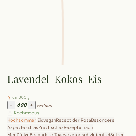
Lavendel-Kokos-Eis
ca. 600 g
600
−
+
Portionen
Kochmodus
Hochsommer
Eis
vegan
Rezept der Rosa
Besondere
Aspekte
Extras
Praktisches
Rezepte nach
Menüfolge
Besondere Tage
vegetarisch
glutenfrei
Selber