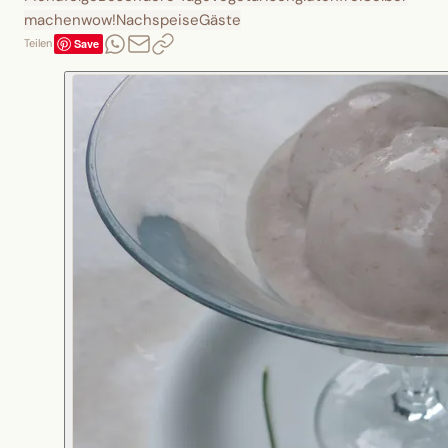
machen
wow!
Nachspeise
Gäste
Save
Teilen