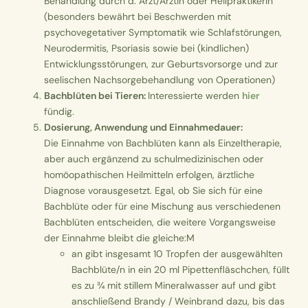
Behandlung durch d. Arzt/Ärztin oder HeilpraktikerIn
(besonders bewährt bei Beschwerden mit
psychovegetativer Symptomatik wie Schlafstörungen,
Neurodermitis, Psoriasis sowie bei (kindlichen)
Entwicklungsstörungen, zur Geburtsvorsorge und zur
seelischen Nachsorgebehandlung von Operationen)
Bachblüten bei Tieren:
Interessierte werden
hier
fündig.
Dosierung, Anwendung und Einnahmedauer:
Die Einnahme von Bachblüten kann als Einzeltherapie,
aber auch ergänzend zu schulmedizinischen oder
homöopathischen Heilmitteln erfolgen, ärztliche
Diagnose vorausgesetzt. Egal, ob Sie sich für eine
Bachblüte oder für eine Mischung aus verschiedenen
Bachblüten entscheiden, die weitere Vorgangsweise
der Einnahme bleibt die gleiche:M
an gibt insgesamt 10 Tropfen der ausgewählten
Bachblüte/n in ein 20 ml Pipettenfläschchen, füllt
es zu ¾ mit stillem Mineralwasser auf und gibt
anschließend Brandy / Weinbrand dazu, bis das