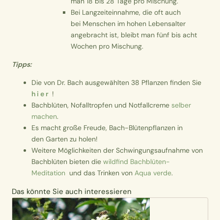
man 18 bis 28 Tage pro Mischung.
Bei Langzeiteinnahme, die oft auch
bei Menschen im hohen Lebensalter
angebracht ist, bleibt man fünf bis acht
Wochen pro Mischung.
Tipps:
Die von Dr. Bach ausgewählten 38 Pflanzen finden Sie
h i e r
!
Bachblüten, Nofalltropfen und Notfallcreme
selber
machen
.
Es macht große Freude, Bach-Blütenpflanzen in
den
Garten
zu holen!
Weitere Möglichkeiten der
Schwingungsaufnahme
von
Bachblüten bieten die
wildfind Bachblüten-
Meditation
und das Trinken von
Aqua verde
.
Das könnte Sie auch interessieren