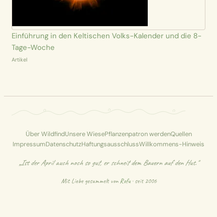
Einführung in den Keltischen Volks-Kalender und die 8-
Tage-Woche
Artikel
Über Wildfind
Unsere Wiese
Pflanzenpatron werden
Quellen
Impressum
Datenschutz
Haftungsausschluss
Willkommens-Hinweis
„Ist der April auch noch so gut, er schneit dem Bauern auf den Hut."
Mit Liebe gesammelt von
Rofu
· seit 2006