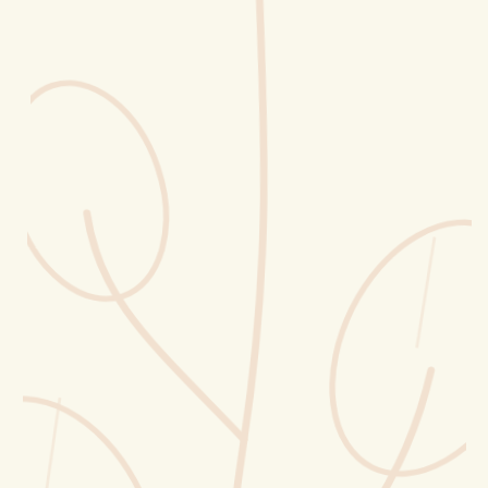
Erntekorb
Sammelkalender
Blüten-Finder
Phänologie-Radar
Vogelstimmen
Gartenplaner
Düngeberater
Challenges