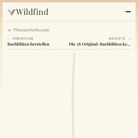
Wildfind
Startseite
Pflanzenheilkunde
← VORHERIGE
NÄCHSTE →
Bachblüten herstellen
Die 38 Original-Bachblüten kennenlernen
Pflanzen
Rezepte
Heilkunde
Garten
Quiz
Suche