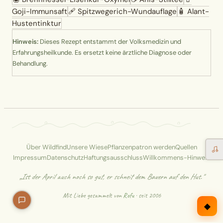
Goji-Immunsaft
🩹
Spitzwegerich-Wundauflage
🧴
Alant-
Hustentinktur
Hinweis:
Dieses Rezept entstammt der Volksmedizin und
Erfahrungsheilkunde. Es ersetzt keine ärztliche Diagnose oder
Behandlung.
Über Wildfind
Unsere Wiese
Pflanzenpatron werden
Quellen
Impressum
Datenschutz
Haftungsausschluss
Willkommens-Hinweis
„Ist der April auch noch so gut, er schneit dem Bauern auf den Hut."
Mit Liebe gesammelt von
Rofu
· seit 2006
◆