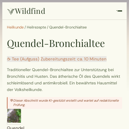
Wildfind
Startseite
Heilkunde
/
Heilrezepte
/
Quendel-Bronchialtee
Quendel-Bronchialtee
Pflanzen
Rezepte
☕ Tee (Aufguss)
Zubereitungszeit: ca. 10 Minuten
Traditioneller Quendel-Bronchialtee zur Unterstützung bei
Heilkunde
Bronchitis und Husten. Das ätherische Öl des Quendels wirkt
schleimlösend und antimikrobiell. Ein bewährtes Hausmittel
Garten
der Volksheilkunde.
💬
Dieser Abschnitt wurde KI-gestützt erstellt und wartet auf redaktionelle
Quiz
Prüfung.
Suche
Quendel