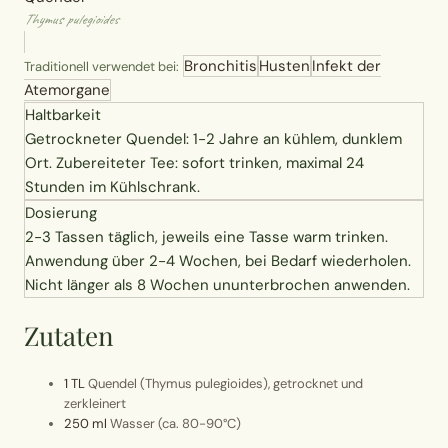
Thymus pulegioides
Erntekorb
Bronchitis
Husten
Infekt der
Traditionell verwendet bei:
Sammelkalender
Atemorgane
Haltbarkeit
Blüten-Finder
Getrockneter Quendel: 1-2 Jahre an kühlem, dunklem
Ort. Zubereiteter Tee: sofort trinken, maximal 24
Stunden im Kühlschrank.
Phänologie-Radar
Dosierung
2-3 Tassen täglich, jeweils eine Tasse warm trinken.
Vogelstimmen
Anwendung über 2-4 Wochen, bei Bedarf wiederholen.
Nicht länger als 8 Wochen ununterbrochen anwenden.
Gartenplaner
Zutaten
Düngeberater
1 TL
Quendel (Thymus pulegioides), getrocknet und
Challenges
zerkleinert
250 ml
Wasser (ca. 80-90°C)