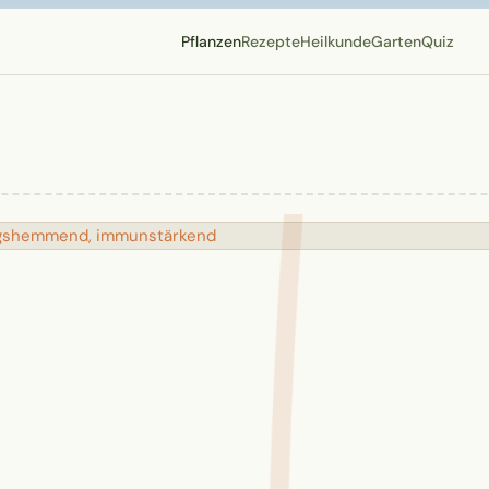
Pflanzen
Rezepte
Heilkunde
Garten
Quiz
dungshemmend, immunstärkend