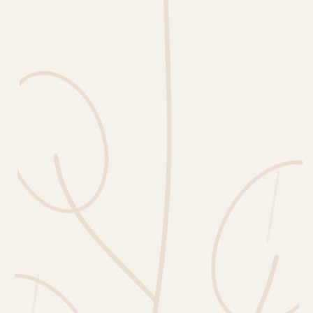
Erntekorb
Sammelkalender
Blüten-Finder
Phänologie-Radar
Vogelstimmen
Gartenplaner
Düngeberater
Challenges