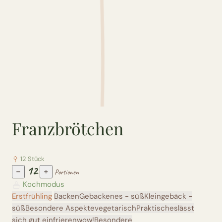
Franzbrötchen
12 Stück
12
−
+
Portionen
Kochmodus
Erstfrühling
Backen
Gebackenes - süß
Kleingebäck -
süß
Besondere Aspekte
vegetarisch
Praktisches
lässt
sich gut einfrieren
wow!
Besondere