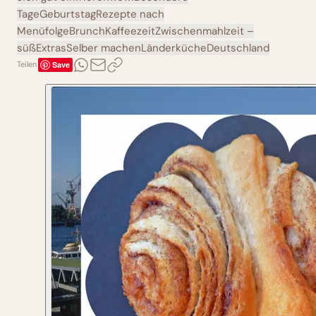
Tage
Geburtstag
Rezepte nach
Menüfolge
Brunch
Kaffeezeit
Zwischenmahlzeit –
süß
Extras
Selber machen
Länderküche
Deutschland
Save
Teilen