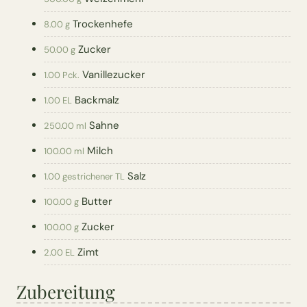
Trockenhefe
8.00 g
Zucker
50.00 g
Vanillezucker
1.00 Pck.
Backmalz
1.00 EL
Sahne
250.00 ml
Milch
100.00 ml
Salz
1.00 gestrichener TL
Butter
100.00 g
Zucker
100.00 g
Zimt
2.00 EL
Zubereitung