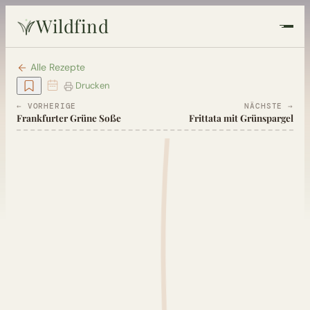
Wildfind
Startseite
Alle Rezepte
Drucken
Pflanzen
← VORHERIGE
NÄCHSTE →
Frankfurter Grüne Soße
Frittata mit Grünspargel
Rezepte
Heilkunde
Garten
Quiz
Suche