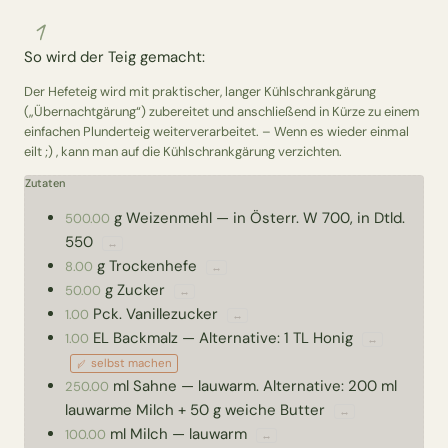
1
So wird der Teig gemacht:
Der Hefeteig wird mit praktischer, langer Kühlschrankgärung
(„Übernachtgärung“) zubereitet und anschließend in Kürze zu einem
einfachen Plunderteig weiterverarbeitet. – Wenn es wieder einmal
eilt ;) , kann man auf die Kühlschrankgärung verzichten.
Zutaten
g
Weizenmehl
—
in Österr. W 700, in Dtld.
500.00
550
↔
g
Trockenhefe
8.00
↔
g
Zucker
50.00
↔
Pck.
Vanillezucker
1.00
↔
EL
Backmalz
—
Alternative: 1 TL Honig
1.00
↔
selbst machen
ml
Sahne
—
lauwarm. Alternative: 200 ml
250.00
lauwarme Milch + 50 g weiche Butter
↔
ml
Milch
—
lauwarm
100.00
↔