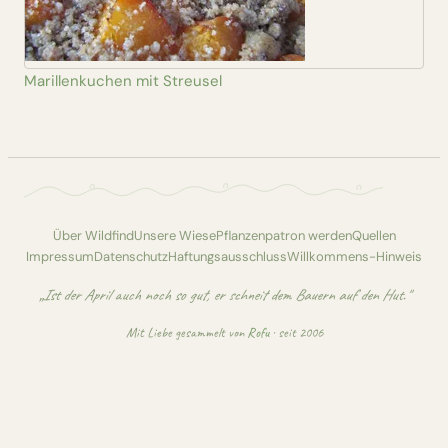
Marillenkuchen mit Streusel
Über Wildfind
Unsere Wiese
Pflanzenpatron werden
Quellen
Impressum
Datenschutz
Haftungsausschluss
Willkommens-Hinweis
„Ist der April auch noch so gut, er schneit dem Bauern auf den Hut."
Mit Liebe gesammelt von
Rofu
· seit 2006